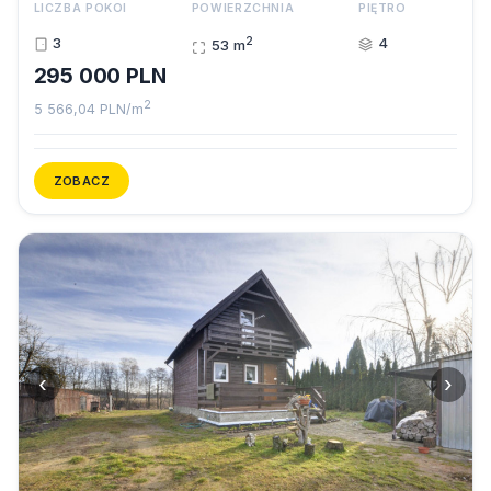
LICZBA POKOI
POWIERZCHNIA
PIĘTRO
2
3
4
53 m
295 000 PLN
2
5 566,04 PLN/m
ZOBACZ
‹
›