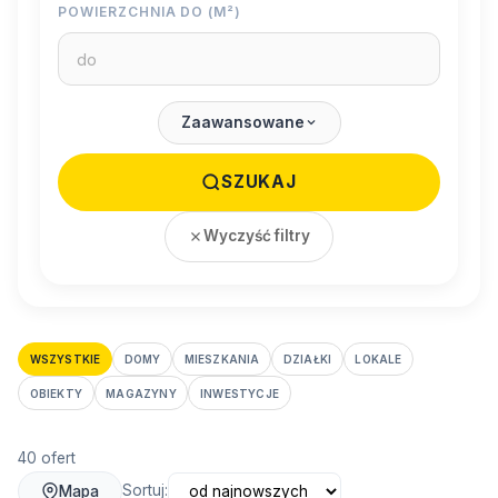
POWIERZCHNIA DO (M²)
Zaawansowane
SZUKAJ
Wyczyść filtry
WSZYSTKIE
DOMY
MIESZKANIA
DZIAŁKI
LOKALE
OBIEKTY
MAGAZYNY
INWESTYCJE
40 ofert
Sortuj:
Mapa