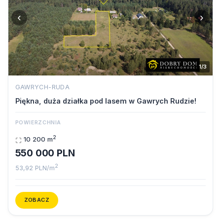
‹
›
1/3
GAWRYCH-RUDA
Piękna, duża działka pod lasem w Gawrych Rudzie!
POWIERZCHNIA
2
10 200 m
550 000 PLN
2
53,92 PLN/m
ZOBACZ