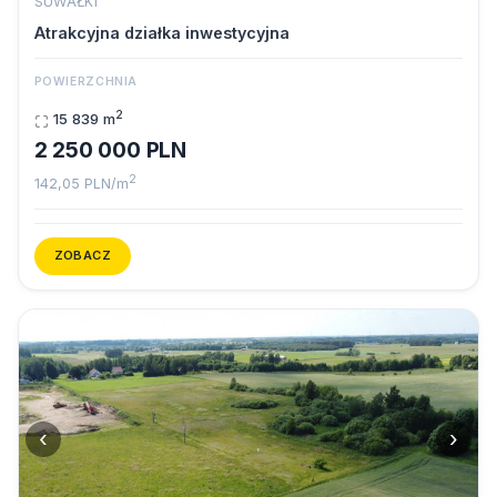
SUWAŁKI
Atrakcyjna działka inwestycyjna
POWIERZCHNIA
2
15 839 m
2 250 000 PLN
2
142,05 PLN/m
ZOBACZ
‹
›