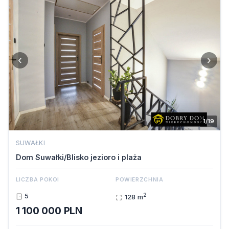
‹
›
1/19
SUWAŁKI
Dom Suwałki/Blisko jezioro i plaża
LICZBA POKOI
POWIERZCHNIA
2
5
128 m
1 100 000 PLN