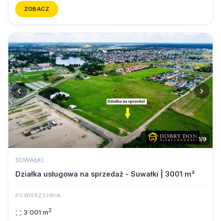
ZOBACZ
‹
›
1/9
SUWAŁKI
Działka usługowa na sprzedaż - Suwałki | 3001 m²
POWIERZCHNIA
2
3 001 m