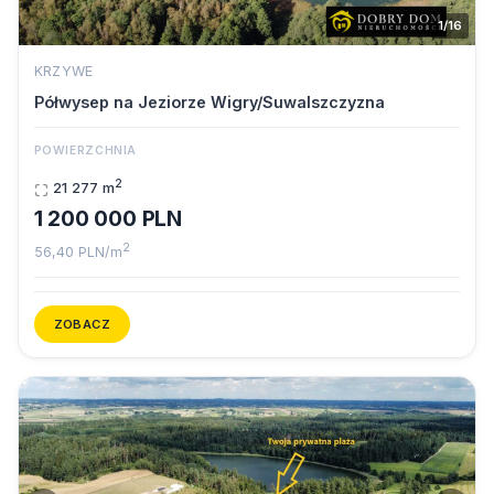
1/16
KRZYWE
Półwysep na Jeziorze Wigry/Suwalszczyzna
POWIERZCHNIA
2
21 277 m
1 200 000 PLN
2
56,40 PLN/m
ZOBACZ