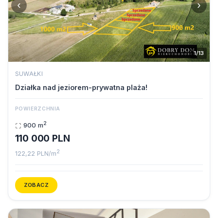
‹
›
1/13
SUWAŁKI
Działka nad jeziorem-prywatna plaża!
POWIERZCHNIA
2
900 m
110 000 PLN
2
122,22 PLN/m
ZOBACZ