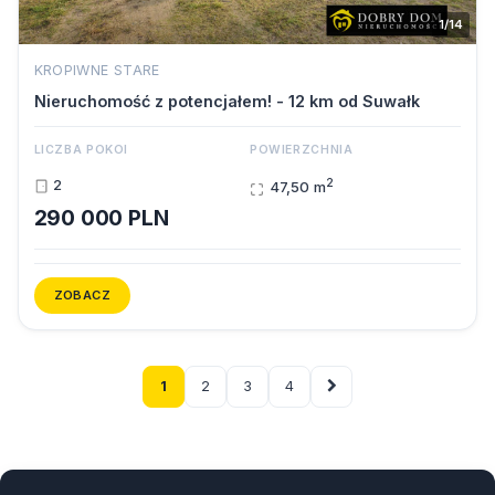
1/14
KROPIWNE STARE
Nieruchomość z potencjałem! - 12 km od Suwałk
LICZBA POKOI
POWIERZCHNIA
2
2
47,50 m
290 000 PLN
ZOBACZ
1
2
3
4