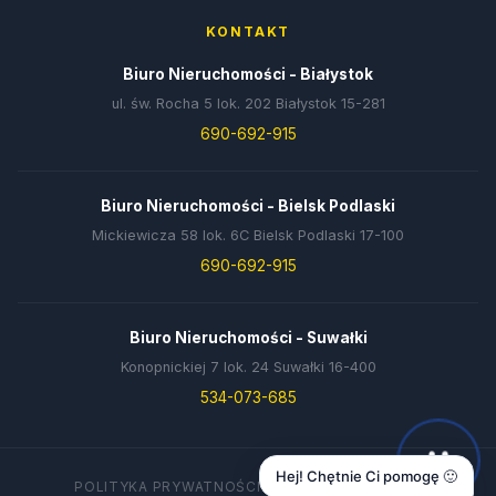
KONTAKT
Biuro Nieruchomości - Białystok
ul. św. Rocha 5 lok. 202 Białystok 15-281
690-692-915
Biuro Nieruchomości - Bielsk Podlaski
Mickiewicza 58 lok. 6C Bielsk Podlaski 17-100
690-692-915
Biuro Nieruchomości - Suwałki
Konopnickiej 7 lok. 24 Suwałki 16-400
534-073-685
Hej! Chętnie Ci pomogę 🙂
POLITYKA PRYWATNOŚCI
DANE FIRMY
KONTAKT