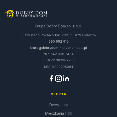
Grupa Dobry Dom sp. z o.o.
ul. Świętego Rocha 5 lok. 202, 15-879 Białystok
690 692 915
biuro@dobrydom-nieruchomosci.pl
NIP: 542 336 74 14
REGON: 383902935
KRS: 0000795084
OFERTA
Domy
(313)
Mieszkania
(125)