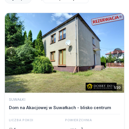
‹
›
1/20
SUWAŁKI
Dom na Akacjowej w Suwałkach - blisko centrum
LICZBA POKOI
POWIERZCHNIA
2