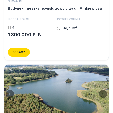
SUWAŁKI
Budynek mieszkalno-usługowy przy ul. Minkiewicza
LICZBA POKOI
POWIERZCHNIA
2
4
341,71 m
1 300 000 PLN
ZOBACZ
‹
›