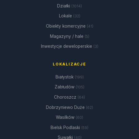
Działki
(1014)
Lokale
(32)
Obiekty komercyjne
(41)
Magazyny / hale
(5)
Inwestycje deweloperskie
(3)
LOKALIZACJE
Białystok
(199)
Zabłudów
(105)
Choroszcz
(64)
Dobrzyniewo Duże
(62)
Wasilków
(60)
Bielsk Podlaski
(59)
Suwałki
(40)