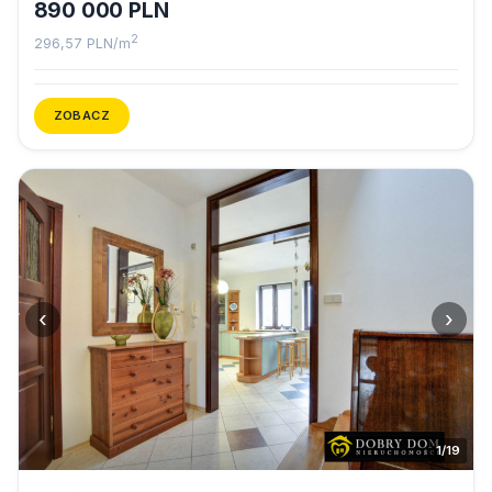
890 000 PLN
2
296,57 PLN/m
ZOBACZ
‹
›
1/19