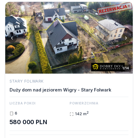
‹
›
1/14
STARY FOLWARK
Duży dom nad jeziorem Wigry - Stary Folwark
LICZBA POKOI
POWIERZCHNIA
2
6
142 m
580 000 PLN