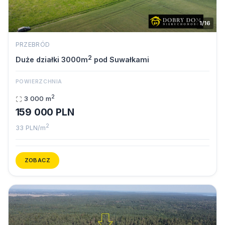
1/16
PRZEBRÓD
2
Duże działki 3000m
pod Suwałkami
POWIERZCHNIA
2
3 000 m
159 000 PLN
2
33 PLN/m
ZOBACZ