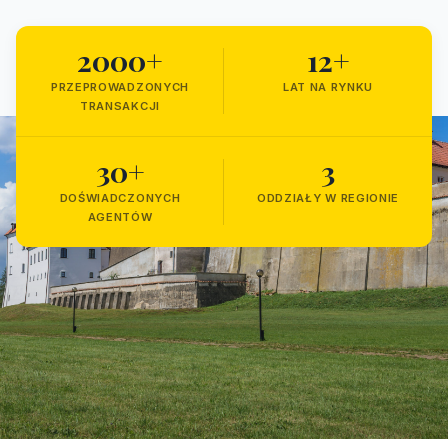
2000+
12+
PRZEPROWADZONYCH
LAT NA RYNKU
TRANSAKCJI
30+
3
DOŚWIADCZONYCH
ODDZIAŁY W REGIONIE
AGENTÓW