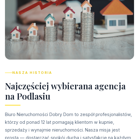
NASZA HISTORIA
N
a
j
c
z
ę
ś
c
i
e
j
w
y
b
i
e
r
a
n
a
a
g
e
n
c
j
a
n
a
P
o
d
l
a
s
i
u
Biuro Nieruchomości Dobry Dom to zespół profesjonalistów,
którzy od ponad 12 lat pomagają klientom w kupnie,
sprzedaży i wynajmie nieruchomości. Nasza misja jest
prosta — dostarczać spokój ducha i satysfakcję na każdym