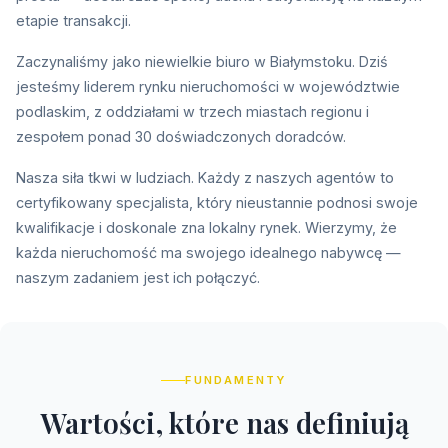
etapie transakcji.
Zaczynaliśmy jako niewielkie biuro w Białymstoku. Dziś
jesteśmy liderem rynku nieruchomości w województwie
podlaskim, z oddziałami w trzech miastach regionu i
zespołem ponad 30 doświadczonych doradców.
Nasza siła tkwi w ludziach. Każdy z naszych agentów to
certyfikowany specjalista, który nieustannie podnosi swoje
kwalifikacje i doskonale zna lokalny rynek. Wierzymy, że
każda nieruchomość ma swojego idealnego nabywcę —
naszym zadaniem jest ich połączyć.
FUNDAMENTY
W
a
r
t
o
ś
c
i
,
k
t
ó
r
e
n
a
s
d
e
f
n
i
u
j
ą