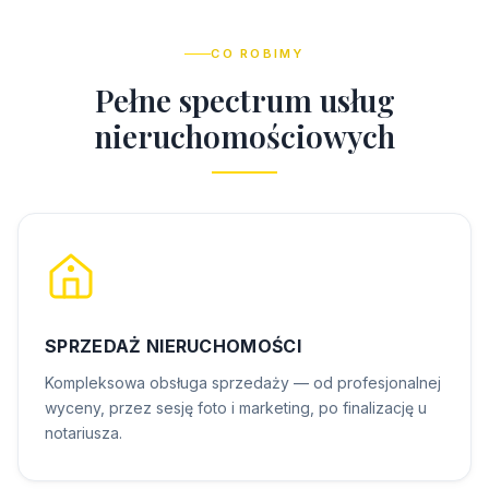
CO ROBIMY
P
e
ł
n
e
s
p
e
c
t
r
u
m
u
s
ł
u
g
n
i
e
r
u
c
h
o
m
o
ś
c
i
o
w
y
c
h
SPRZEDAŻ NIERUCHOMOŚCI
Kompleksowa obsługa sprzedaży — od profesjonalnej
wyceny, przez sesję foto i marketing, po finalizację u
notariusza.