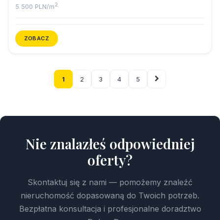
2
5 500 PLN/m
ZOBACZ
1
2
3
4
5
Nie znalazłeś odpowiedniej
oferty?
Skontaktuj się z nami — pomożemy znaleźć
nieruchomość dopasowaną do Twoich potrzeb.
Bezpłatna konsultacja i profesjonalne doradztwo