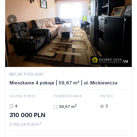
‹
›
1/9
BIELSK PODLASKI
Mieszkanie 4 pokoje | 59,67 m² | ul. Mickiewicza
LICZBA POKOI
POWIERZCHNIA
PIĘTRO
2
4
2
59,67 m
310 000 PLN
2
5 195,24 PLN/m