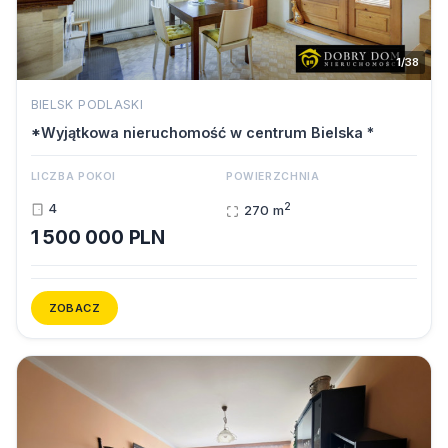
1/38
BIELSK PODLASKI
*Wyjątkowa nieruchomość w centrum Bielska *
LICZBA POKOI
POWIERZCHNIA
2
4
270 m
1 500 000 PLN
ZOBACZ