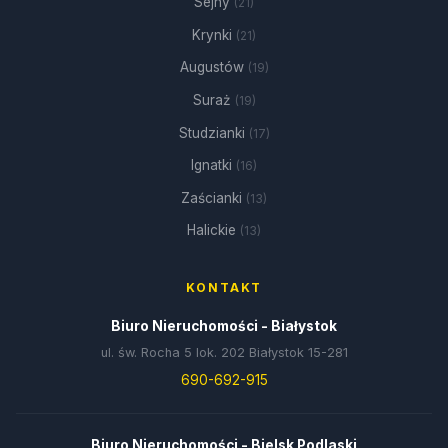
Sejny
(21)
Krynki
(21)
Augustów
(19)
Suraż
(19)
Studzianki
(17)
Ignatki
(16)
Zaścianki
(13)
Halickie
(13)
KONTAKT
Biuro Nieruchomości - Białystok
ul. św. Rocha 5 lok. 202 Białystok 15-281
690-692-915
Biuro Nieruchomości - Bielsk Podlaski