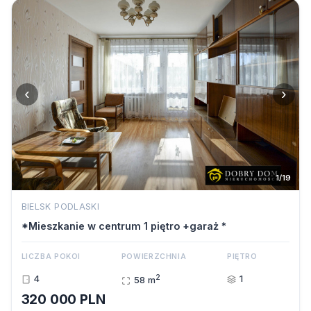
‹
›
1/19
BIELSK PODLASKI
*Mieszkanie w centrum 1 piętro +garaż *
LICZBA POKOI
POWIERZCHNIA
PIĘTRO
2
4
1
58 m
320 000 PLN