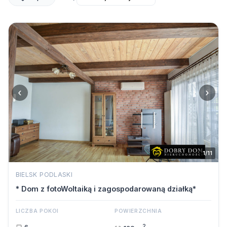
‹
›
1/11
BIELSK PODLASKI
* Dom z fotoWoltaiką i zagospodarowaną działką*
LICZBA POKOI
POWIERZCHNIA
2