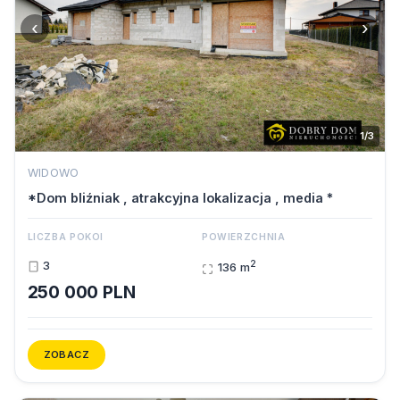
‹
›
1/3
WIDOWO
*Dom bliźniak , atrakcyjna lokalizacja , media *
LICZBA POKOI
POWIERZCHNIA
2
3
136 m
250 000 PLN
ZOBACZ