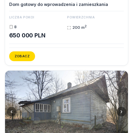
Dom gotowy do wprowadzenia i zamieszkania
LICZBA POKOI
POWIERZCHNIA
2
8
200 m
650 000 PLN
ZOBACZ
‹
›