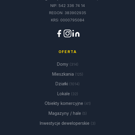
NIP: 542 336 74 14
REGON: 383902935
KRS: 0000795084
OFERTA
Domy
(314)
Mieszkania
(125)
Działki
(1014)
Lokale
(32)
Obiekty komercyjne
(41)
Magazyny / hale
(5)
Inwestycje deweloperskie
(3)