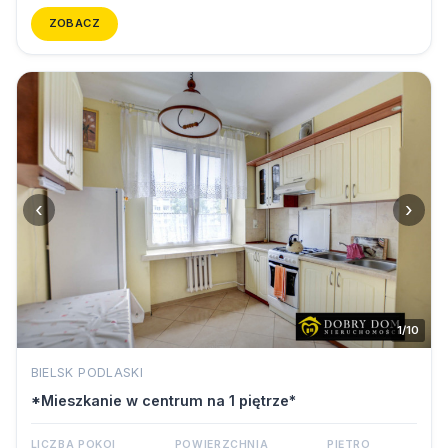
ZOBACZ
‹
›
1/10
BIELSK PODLASKI
*Mieszkanie w centrum na 1 piętrze*
LICZBA POKOI
POWIERZCHNIA
PIĘTRO