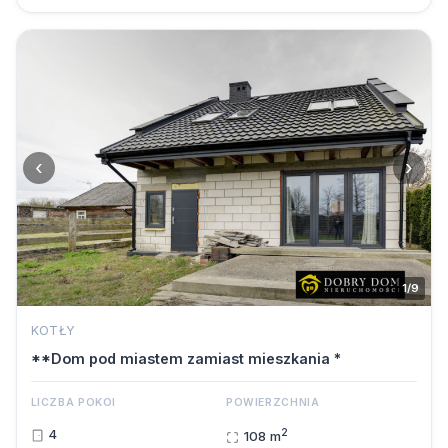
‹
›
1/9
KOTŁY
**Dom pod miastem zamiast mieszkania *
LICZBA POKOI
POWIERZCHNIA
2
4
108 m