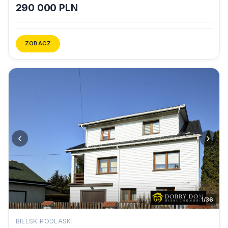
290 000 PLN
ZOBACZ
‹
›
1/36
BIELSK PODLASKI