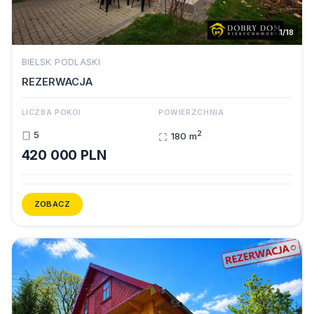
1/18
BIELSK PODLASKI
REZERWACJA
LICZBA POKOI
POWIERZCHNIA
2
5
180 m
420 000 PLN
ZOBACZ