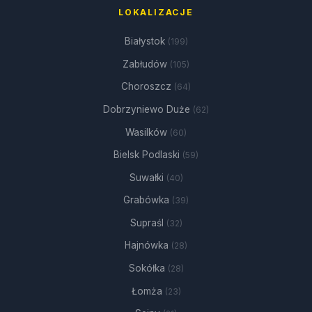
LOKALIZACJE
Białystok
(199)
Zabłudów
(105)
Choroszcz
(64)
Dobrzyniewo Duże
(62)
Wasilków
(60)
Bielsk Podlaski
(59)
Suwałki
(40)
Grabówka
(39)
Supraśl
(32)
Hajnówka
(28)
Sokółka
(28)
Łomża
(23)