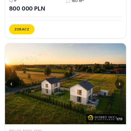
6
160 m
800 000 PLN
ZOBACZ
‹
›
1/13