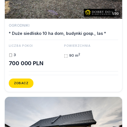
1/30
OGRODNIKI
* Duże siedlisko 10 ha dom, budynki gosp., las *
LICZBA POKOI
POWIERZCHNIA
2
3
90 m
700 000 PLN
ZOBACZ