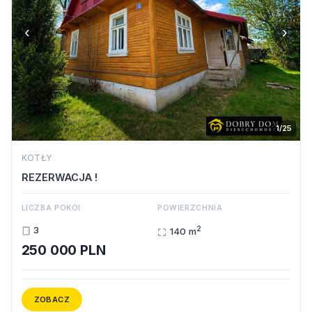
‹
›
1/25
KOTŁY
REZERWACJA !
LICZBA POKOI
POWIERZCHNIA
2
3
140 m
250 000 PLN
ZOBACZ