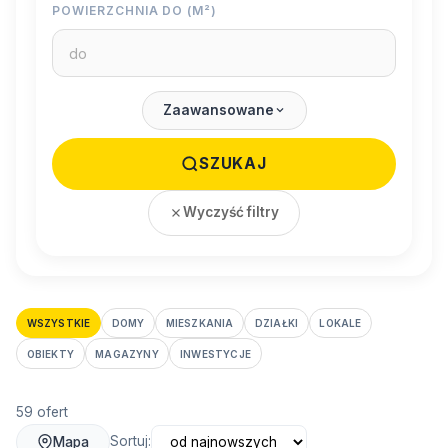
POWIERZCHNIA DO (M²)
Zaawansowane
SZUKAJ
Wyczyść filtry
WSZYSTKIE
DOMY
MIESZKANIA
DZIAŁKI
LOKALE
OBIEKTY
MAGAZYNY
INWESTYCJE
59 ofert
Sortuj:
Mapa