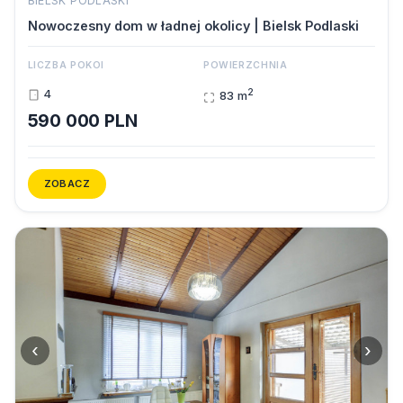
BIELSK PODLASKI
Nowoczesny dom w ładnej okolicy | Bielsk Podlaski
LICZBA POKOI
POWIERZCHNIA
2
4
83 m
590 000 PLN
ZOBACZ
‹
›