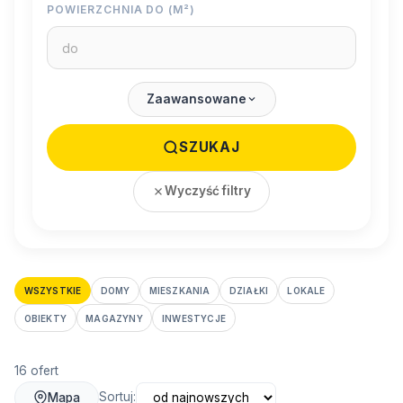
POWIERZCHNIA DO (M²)
Zaawansowane
SZUKAJ
Wyczyść filtry
WSZYSTKIE
DOMY
MIESZKANIA
DZIAŁKI
LOKALE
OBIEKTY
MAGAZYNY
INWESTYCJE
16 ofert
Sortuj:
Mapa