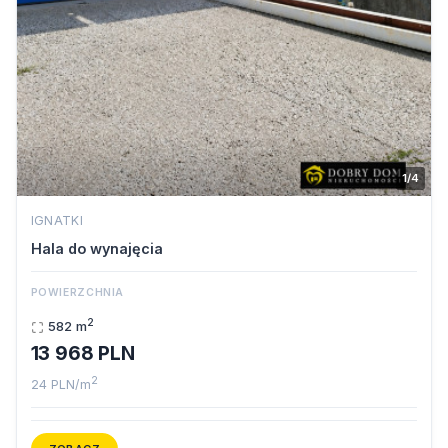
1/4
IGNATKI
Hala do wynajęcia
POWIERZCHNIA
2
582 m
13 968 PLN
2
24 PLN/m