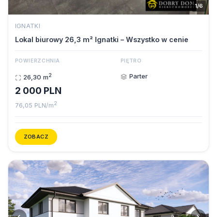
1/6
IGNATKI
Lokal biurowy 26,3 m² Ignatki – Wszystko w cenie
POWIERZCHNIA
PIĘTRO
2
Parter
26,30 m
2 000 PLN
2
76,05 PLN/m
ZOBACZ
‹
›