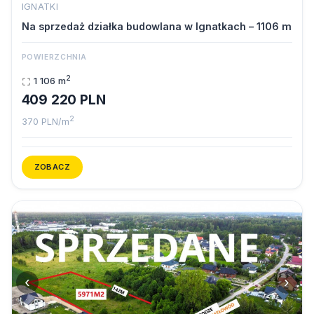
IGNATKI
Na sprzedaż działka budowlana w Ignatkach – 1106 m
POWIERZCHNIA
2
1 106 m
409 220 PLN
2
370 PLN/m
ZOBACZ
‹
›