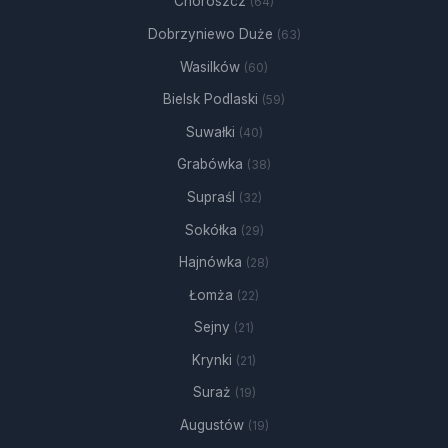
Choroszcz
(64)
Dobrzyniewo Duże
(63)
Wasilków
(60)
Bielsk Podlaski
(59)
Suwałki
(40)
Grabówka
(38)
Supraśl
(32)
Sokółka
(29)
Hajnówka
(28)
Łomża
(22)
Sejny
(21)
Krynki
(21)
Suraż
(19)
Augustów
(19)