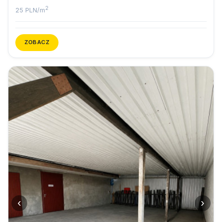
2
25 PLN/m
ZOBACZ
‹
›