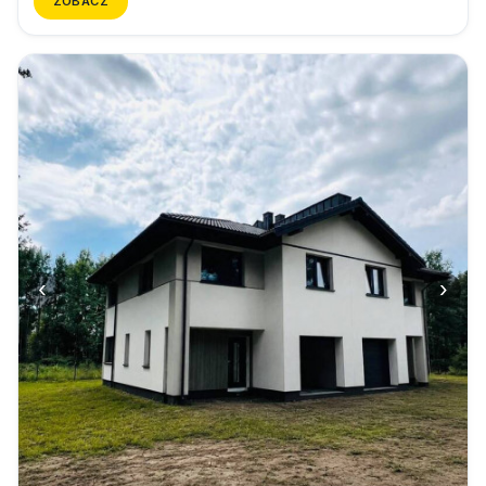
ZOBACZ
‹
›