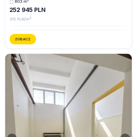
2
803 m
252 945 PLN
2
315 PLN/m
ZOBACZ