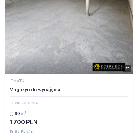
1/2
IGNATKI
Magazyn do wynajęcia
POWIERZCHNIA
2
90 m
1 700 PLN
2
18,89 PLN/m