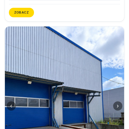
ZOBACZ
‹
›