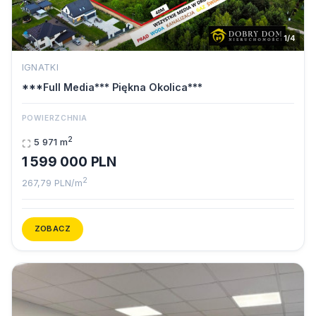
1/4
IGNATKI
***Full Media*** Piękna Okolica***
POWIERZCHNIA
2
5 971 m
1 599 000 PLN
2
267,79 PLN/m
ZOBACZ