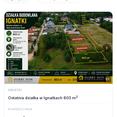
‹
›
1/2
IGNATKI
2
Ostatnia działka w Ignatkach 803 m
POWIERZCHNIA