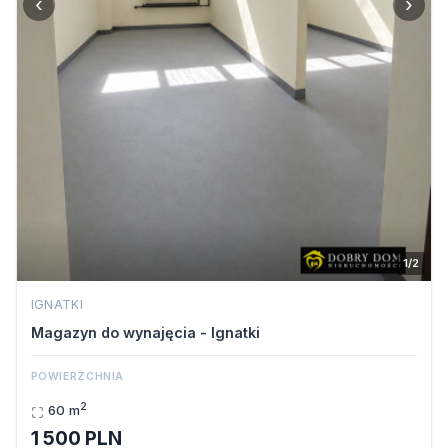
‹
›
1/2
IGNATKI
Magazyn do wynajęcia - Ignatki
POWIERZCHNIA
2
60 m
1 500 PLN