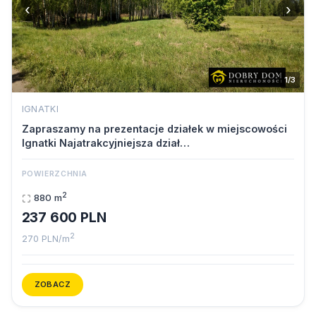
‹
›
1/3
IGNATKI
Zapraszamy na prezentacje działek w miejscowości
Ignatki Najatrakcyjniejsza dział…
POWIERZCHNIA
2
880 m
237 600 PLN
2
270 PLN/m
ZOBACZ