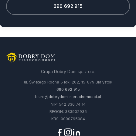
690 692 915
Grupa Dobry Dom sp. z o.o.
ul. Świętego Rocha 5 lok. 202, 15-879 Białystok
690 692 915
biuro@dobrydom-nieruchomosci.pl
NIP: 542 336 74 14
REGON: 383902935
KRS: 0000795084