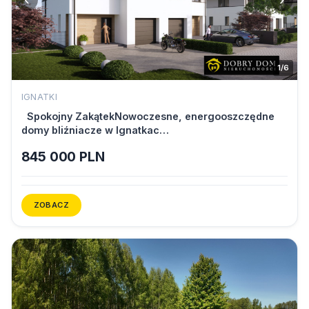
1/6
IGNATKI
Spokojny ZakątekNowoczesne, energooszczędne
domy bliźniacze w Ignatkac…
845 000 PLN
ZOBACZ