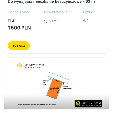
Do wynajęcia mieszkanie bezczynszowe – 63 m²
LICZBA POKOI
POWIERZCHNIA
PIĘTRO
2
2
1
63 m
1 500 PLN
ZOBACZ