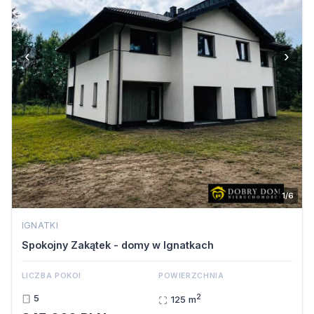
‹
›
1/6
IGNATKI
Spokojny Zakątek - domy w Ignatkach
LICZBA POKOI
POWIERZCHNIA
2
5
125 m