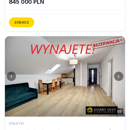
845 000 PLN
ZOBACZ
‹
›
1/3
IGNATKI