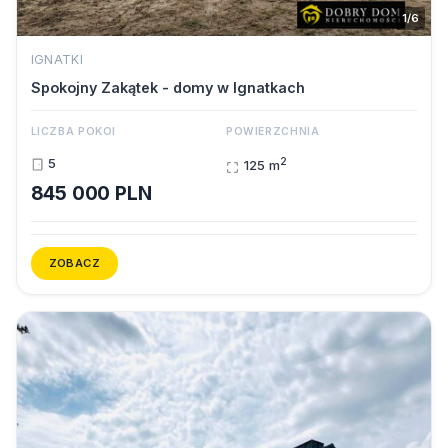
1/6
IGNATKI
Spokojny Zakątek - domy w Ignatkach
LICZBA POKOI
POWIERZCHNIA
2
5
125 m
845 000 PLN
ZOBACZ