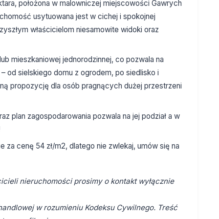
ektara, położona w malowniczej miejscowości Gawrych
uchomość usytuowana jest w cichej i spokojnej
rzyszłym właścicielom niesamowite widoki oraz
ub mieszkaniowej jednorodzinnej, co pozwala na
– od sielskiego domu z ogrodem, po siedlisko i
ną propozycję dla osób pragnących dużej przestrzeni
 oraz plan zagospodarowania pozwala na jej podział a w
!
ie za cenę 54 zł/m2, dlatego nie zwlekaj, umów się na
cieli nieruchomości prosimy o kontakt wyłącznie
y handlowej w rozumieniu Kodeksu Cywilnego. Treść