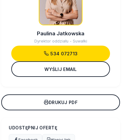
Paulina Jatkowska
Dyrektor oddziału - Suwałki
534 072713
WYŚLIJ EMAIL
DRUKUJ PDF
UDOSTĘPNIJ OFERTĘ
Facebook
Kopiuj link