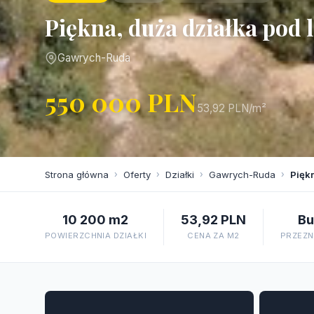
Piękna, duża działka pod
Gawrych-Ruda
550 000 PLN
53,92 PLN/m²
Strona główna
›
Oferty
›
Działki
›
Gawrych-Ruda
›
Pięk
10 200 m2
53,92 PLN
Bu
POWIERZCHNIA DZIAŁKI
CENA ZA M2
PRZEZN