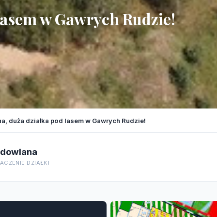
 lasem w Gawrych Rudzie!
na, duża działka pod lasem w Gawrych Rudzie!
dowlana
ACZENIE DZIAŁKI