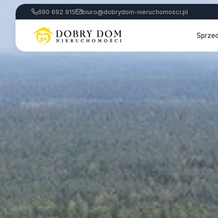
690 692 915
biuro@dobrydom-nieruchomosci.pl
Sprze