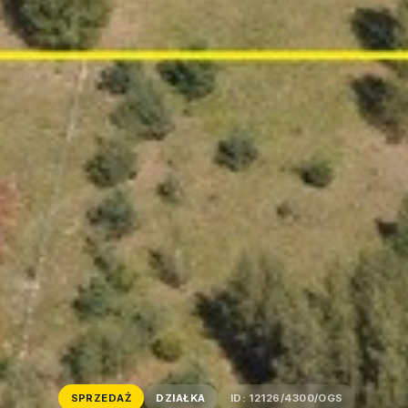
SPRZEDAŻ
DZIAŁKA
ID: 12126/4300/OGS