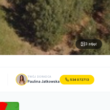
3 zdjęć
TWÓJ DORADCA
534 072713
Paulina Jatkowska