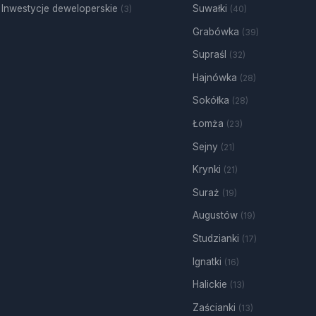
Inwestycje deweloperskie
Suwałki
(3)
(40)
Grabówka
(39)
Supraśl
(32)
Hajnówka
(28)
Sokółka
(28)
Łomża
(23)
Sejny
(21)
Krynki
(21)
Suraż
(19)
Augustów
(19)
Studzianki
(17)
Ignatki
(16)
Halickie
(13)
Zaścianki
(13)