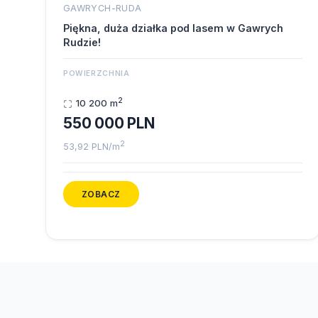
GAWRYCH-RUDA
Piękna, duża działka pod lasem w Gawrych
Rudzie!
POWIERZCHNIA
2
10 200 m
550 000 PLN
2
53,92 PLN/m
ZOBACZ