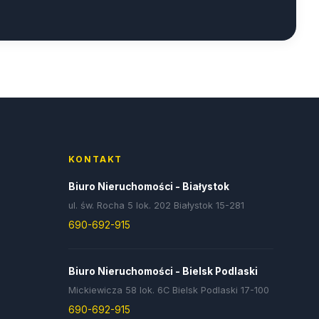
KONTAKT
Biuro Nieruchomości - Białystok
ul. św. Rocha 5 lok. 202 Białystok 15-281
690-692-915
Biuro Nieruchomości - Bielsk Podlaski
Mickiewicza 58 lok. 6C Bielsk Podlaski 17-100
690-692-915