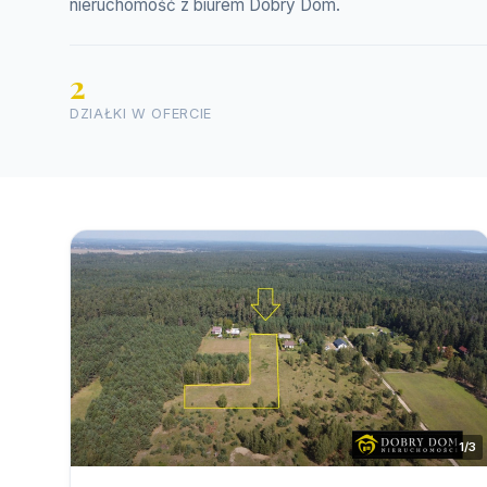
nieruchomość z biurem Dobry Dom.
2
DZIAŁKI W OFERCIE
1/3