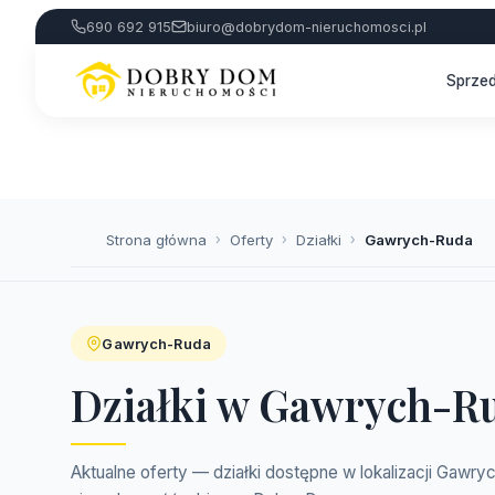
690 692 915
biuro@dobrydom-nieruchomosci.pl
Sprze
Strona główna
›
Oferty
›
Działki
›
Gawrych-Ruda
Gawrych-Ruda
Działki w Gawrych-R
Aktualne oferty — działki dostępne w lokalizacji Gawry