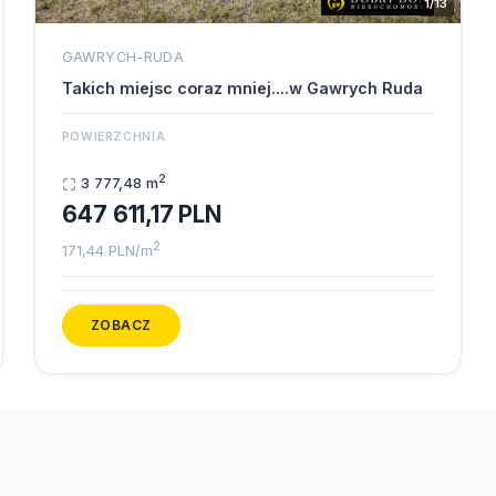
1/13
GAWRYCH-RUDA
Takich miejsc coraz mniej....w Gawrych Ruda
POWIERZCHNIA
2
3 777,48 m
647 611,17 PLN
2
171,44 PLN/m
ZOBACZ