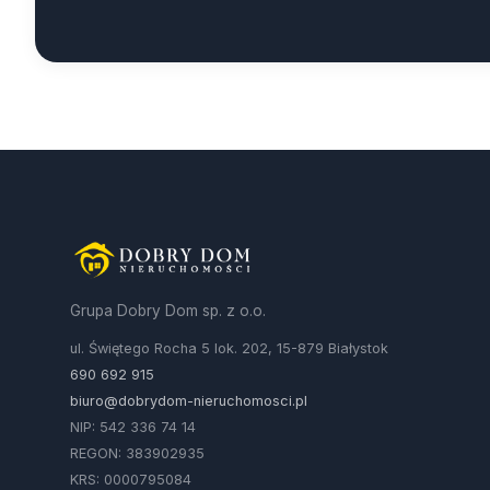
Grupa Dobry Dom sp. z o.o.
ul. Świętego Rocha 5 lok. 202, 15-879 Białystok
690 692 915
biuro@dobrydom-nieruchomosci.pl
NIP: 542 336 74 14
REGON: 383902935
KRS: 0000795084