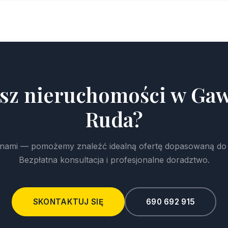
sz nieruchomości w Ga
Ruda?
z nami — pomożemy znaleźć idealną ofertę dopasowaną do
Bezpłatna konsultacja i profesjonalne doradztwo.
SKONTAKTUJ SIĘ
690 692 915