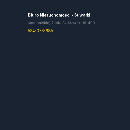
Biuro Nieruchomości - Suwałki
Konopnickiej 7 lok. 24 Suwałki 16-400
534-073-685