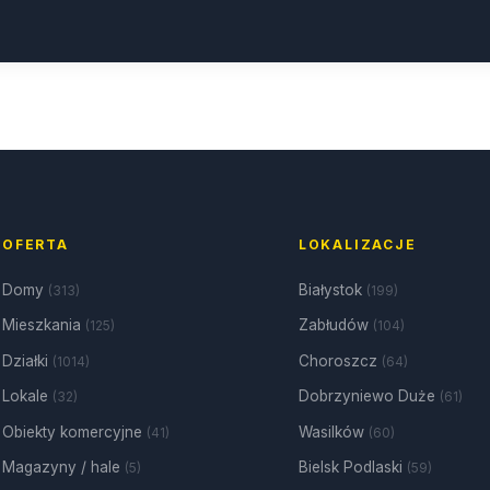
OFERTA
LOKALIZACJE
Domy
Białystok
(313)
(199)
Mieszkania
Zabłudów
(125)
(104)
Działki
Choroszcz
(1014)
(64)
Lokale
Dobrzyniewo Duże
(32)
(61)
Obiekty komercyjne
Wasilków
(41)
(60)
Magazyny / hale
Bielsk Podlaski
(5)
(59)