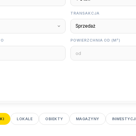
TRANSAKCJA
DO
POWIERZCHNIA OD (M²)
KI
LOKALE
OBIEKTY
MAGAZYNY
INWESTYCJ