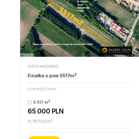
CIECHANOWIEC
2
Działka o pow 5517m
POWIERZCHNIA
2
5 517 m
65 000 PLN
2
11,78 PLN/m