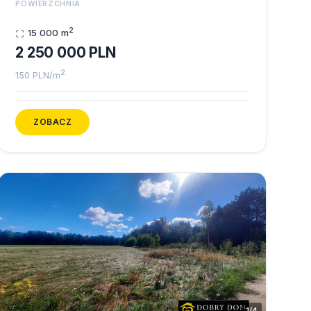
POWIERZCHNIA
2
15 000 m
2 250 000 PLN
2
150 PLN/m
ZOBACZ
1/4