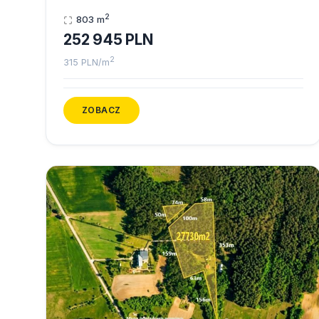
2
803 m
252 945 PLN
2
315 PLN/m
ZOBACZ