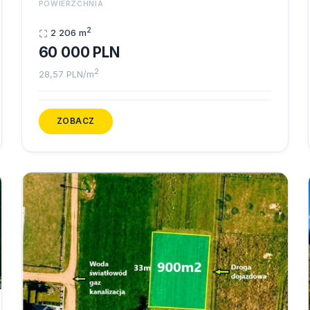
POWIERZCHNIA
2
2 206 m
60 000 PLN
2
28,57 PLN/m
ZOBACZ