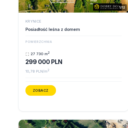
1/12
KRYNICE
Posiadłość leśna z domem
POWIERZCHNIA
2
27 730 m
299 000 PLN
2
10,78 PLN/m
ZOBACZ