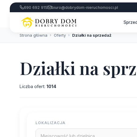
690 692 915
biuro@dobrydom-nieruchomosci.pl
Sprze
Strona główna
›
Oferty
›
Działki na sprzedaż
Działki na spr
Liczba ofert:
1014
LOKALIZACJA