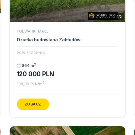
1/2
FOLWARKI MAŁE
Działka budowlana Zabłudów
POWIERZCHNIA
2
864 m
120 000 PLN
2
138,89 PLN/m
ZOBACZ