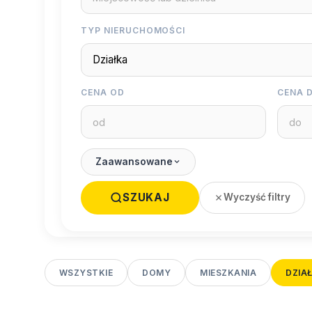
TYP NIERUCHOMOŚCI
CENA OD
CENA 
Zaawansowane
SZUKAJ
Wyczyść filtry
WSZYSTKIE
DOMY
MIESZKANIA
DZIAŁ