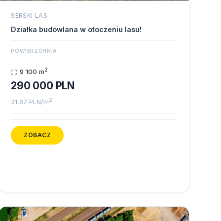
SERSKI LAS
Działka budowlana w otoczeniu lasu!
POWIERZCHNIA
2
9 100 m
290 000 PLN
2
31,87 PLN/m
ZOBACZ