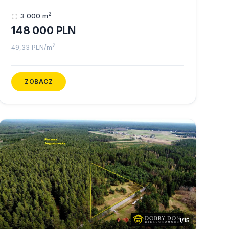
2
3 000 m
148 000 PLN
2
49,33 PLN/m
ZOBACZ
1/15