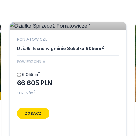
PONIATOWICZE
2
Działki leśne w gminie Sokółka 6055m
POWIERZCHNIA
2
6 055 m
66 605 PLN
2
11 PLN/m
ZOBACZ