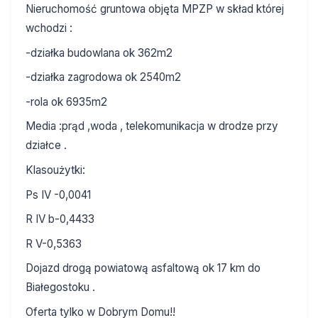
Nieruchomość gruntowa objęta MPZP w skład której
wchodzi :
-działka budowlana ok 362m2
-działka zagrodowa ok 2540m2
-rola ok 6935m2
Media :prąd ,woda , telekomunikacja w drodze przy
działce .
Klasoużytki:
Ps IV -0,0041
R IV b-0,4433
R V-0,5363
Dojazd drogą powiatową asfaltową ok 17 km do
Białegostoku .
Oferta tylko w Dobrym Domu!!