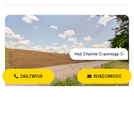
Hej! Chętnie Ci pomogę 🙂
ZADZWOŃ
WIADOMOŚĆ
750 000 PLN
Działka komercyjna (PU) 30 ar przy S8
Złotoria