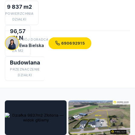
9 837 m2
POWIERZCHNIA
DZIAŁKI
96,57
PLN
TWÓJ DORADCA
690692915
CENA
Ewa Bielska
ZA M2
Budowlana
PRZEZNACZENIE
DZIAŁKI