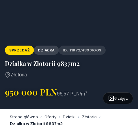
SPRZEDAŻ
DZIAŁKA
ID: 11872/4300/OGS
Działka w Złotorii 9837m2
Złotoria
950 000 PLN
96,57 PLN/m²
6 zdjęć
Strona główna
›
Oferty
›
Działki
›
Złotoria
›
Działka w Złotorii 9837m2