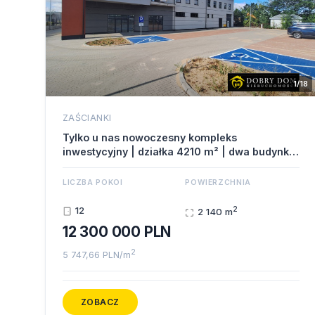
1/18
ZAŚCIANKI
Tylko u nas nowoczesny kompleks
inwestycyjny | działka 4210 m² | dwa budynki
2142…
LICZBA POKOI
POWIERZCHNIA
2
12
2 140 m
12 300 000 PLN
2
5 747,66 PLN/m
ZOBACZ