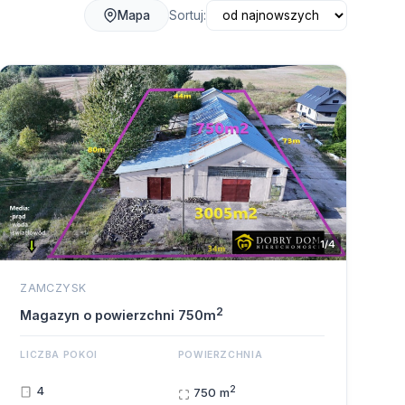
Sortuj:
Mapa
1/4
ZAMCZYSK
2
Magazyn o powierzchni 750m
LICZBA POKOI
POWIERZCHNIA
2
4
750 m