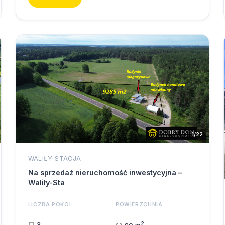
1/22
WALIŁY-STACJA
Na sprzedaż nieruchomość inwestycyjna –
Waliły-Sta
LICZBA POKOI
POWIERZCHNIA
2
3