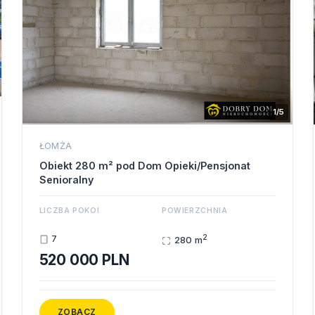
1/5
ŁOMŻA
Obiekt 280 m² pod Dom Opieki/Pensjonat
Senioralny
LICZBA POKOI
POWIERZCHNIA
2
7
280 m
520 000 PLN
ZOBACZ