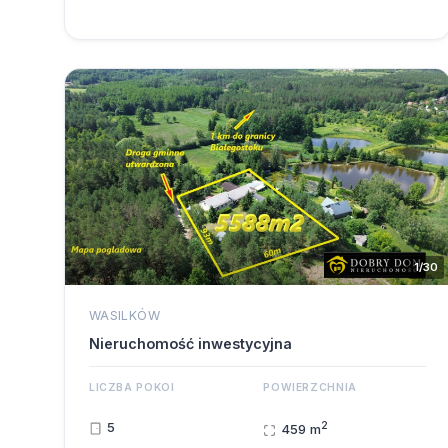
1/30
WASILKÓW
Nieruchomość inwestycyjna
LICZBA POKOI
POWIERZCHNIA
2
5
459 m