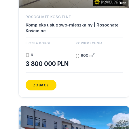
1/22
ROSOCHATE KOŚCIELNE
Kompleks usługowo-mieszkalny | Rosochate
Kościelne
LICZBA POKOI
POWIERZCHNIA
2
6
900 m
3 800 000 PLN
ZOBACZ