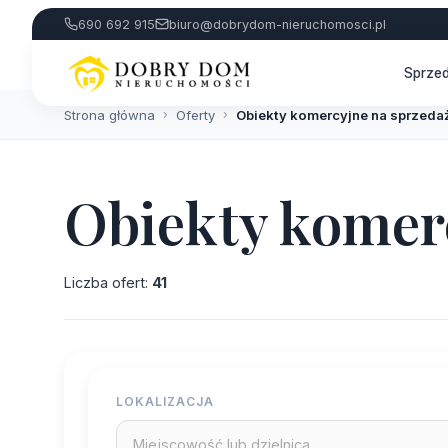
690 692 915
biuro@dobrydom-nieruchomosci.pl
Sprze
Strona główna
›
Oferty
›
Obiekty komercyjne na sprzeda
Obiekty komer
Liczba ofert:
41
LOKALIZACJA