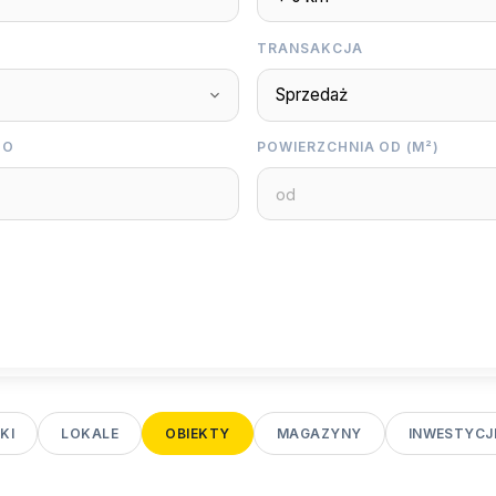
TRANSAKCJA
DO
POWIERZCHNIA OD (M²)
KI
LOKALE
OBIEKTY
MAGAZYNY
INWESTYCJ