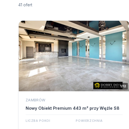
41 ofert
1/12
ZAMBRÓW
Nowy Obiekt Premium 443 m² przy Węźle S8
LICZBA POKOI
POWIERZCHNIA