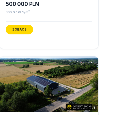
500 000 PLN
2
666,67 PLN/m
ZOBACZ
1/8