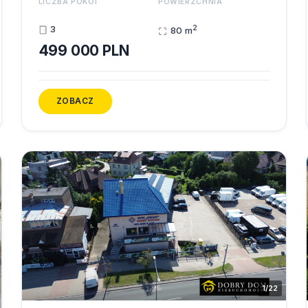
LICZBA POKOI
POWIERZCHNIA
2
3
80 m
499 000 PLN
ZOBACZ
1/22