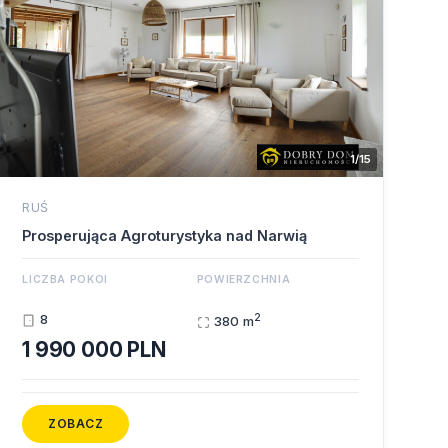
1/15
RUŚ
Prosperująca Agroturystyka nad Narwią
LICZBA POKOI
POWIERZCHNIA
2
8
380 m
1 990 000 PLN
ZOBACZ