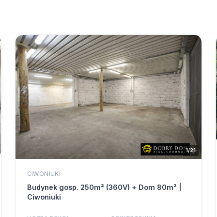
1/21
CIWONIUKI
Budynek gosp. 250m² (360V) + Dom 80m² |
Ciwoniuki