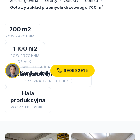
Strona główna
›
Oferty
›
Obiekty
›
Łomża
›
Gotowy zakład przemysłu drzewnego 700 m²
700 m2
POWIERZCHNIA
1 100 m2
POWIERZCHNIA
DZIAŁKI
TWÓJ DORADCA
690692915
Przemysłowo/Produkcyjne
Kamil Jakimik
PRZEZNACZENIE (OBIEKT)
Hala
produkcyjna
RODZAJ BUDYNKU