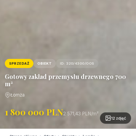
SPRZEDAŻ
OBIEKT
ID: 320/4300/OOS
Gotowy zakład przemysłu drzewnego 700
m²
Łomża
1 800 000 PLN
2 571,43 PLN/m²
12 zdjęć