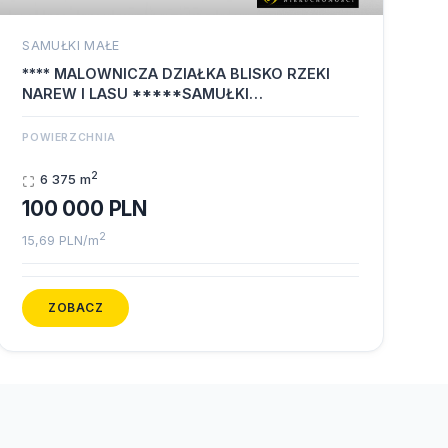
SAMUŁKI MAŁE
**** MALOWNICZA DZIAŁKA BLISKO RZEKI
NAREW I LASU *****SAMUŁKI
MAŁE******* Dobry…
POWIERZCHNIA
2
6 375 m
100 000 PLN
2
15,69 PLN/m
ZOBACZ