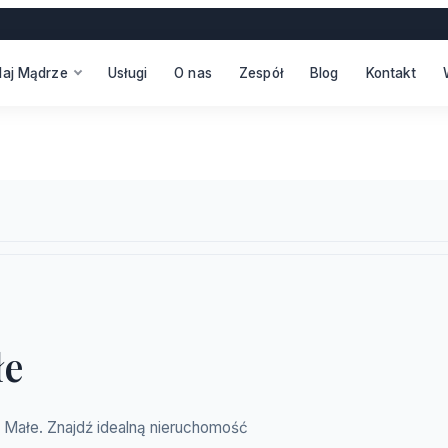
daj Mądrze
Usługi
O nas
Zespół
Blog
Kontakt
łe
ki Małe. Znajdź idealną nieruchomość