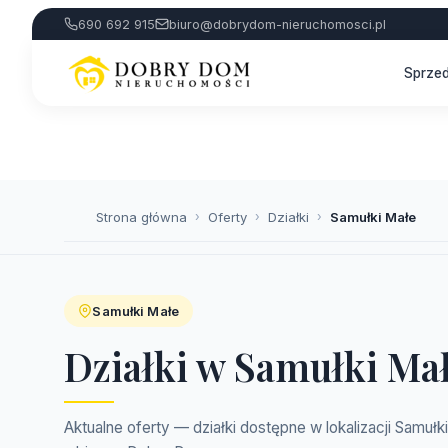
690 692 915
biuro@dobrydom-nieruchomosci.pl
Sprze
Strona główna
›
Oferty
›
Działki
›
Samułki Małe
Samułki Małe
Działki w Samułki Ma
Aktualne oferty — działki dostępne w lokalizacji Samuł