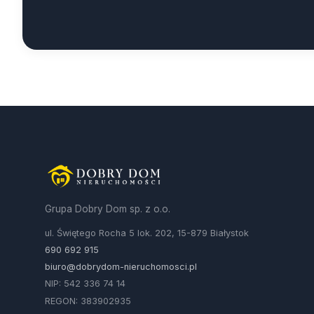
Grupa Dobry Dom sp. z o.o.
ul. Świętego Rocha 5 lok. 202, 15-879 Białystok
690 692 915
biuro@dobrydom-nieruchomosci.pl
NIP: 542 336 74 14
REGON: 383902935