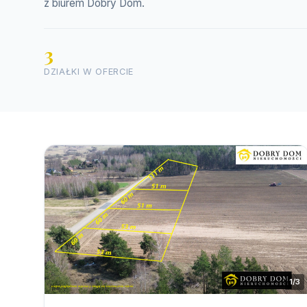
z biurem Dobry Dom.
3
DZIAŁKI W OFERCIE
1/3