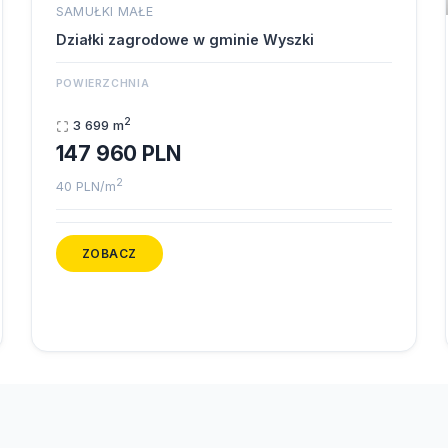
SAMUŁKI MAŁE
Działki zagrodowe w gminie Wyszki
POWIERZCHNIA
2
3 699 m
147 960 PLN
2
40 PLN/m
ZOBACZ