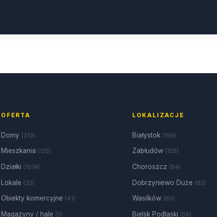
OFERTA
LOKALIZACJE
Domy
Białystok
(313)
(199)
Mieszkania
Zabłudów
(125)
(105)
Działki
Choroszcz
(1014)
(64)
Lokale
Dobrzyniewo Duże
(32)
(62)
Obiekty komercyjne
Wasilków
(41)
(60)
Magazyny / hale
Bielsk Podlaski
(5)
(59)