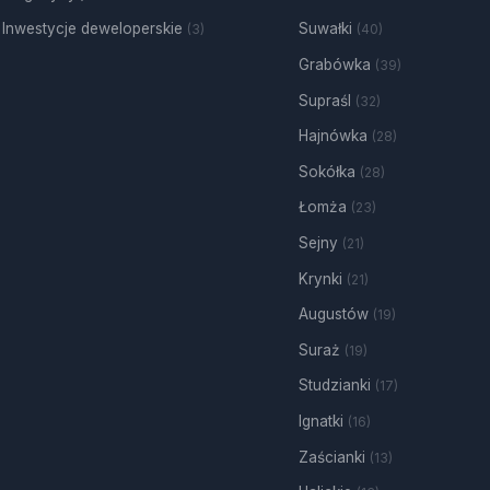
Inwestycje deweloperskie
Suwałki
(3)
(40)
Grabówka
(39)
Supraśl
(32)
Hajnówka
(28)
Sokółka
(28)
Łomża
(23)
Sejny
(21)
Krynki
(21)
Augustów
(19)
Suraż
(19)
Studzianki
(17)
Ignatki
(16)
Zaścianki
(13)