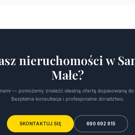
asz nieruchomości w Sa
Małe?
z nami — pomożemy znaleźć idealną ofertę dopasowaną do
Bezpłatna konsultacja i profesjonalne doradztwo.
SKONTAKTUJ SIĘ
690 692 915