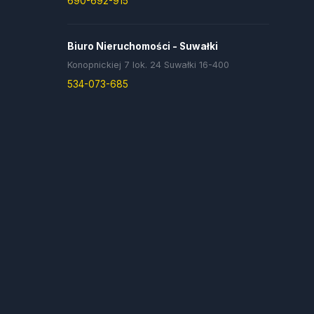
690-692-915
Biuro Nieruchomości - Suwałki
Konopnickiej 7 lok. 24 Suwałki 16-400
534-073-685