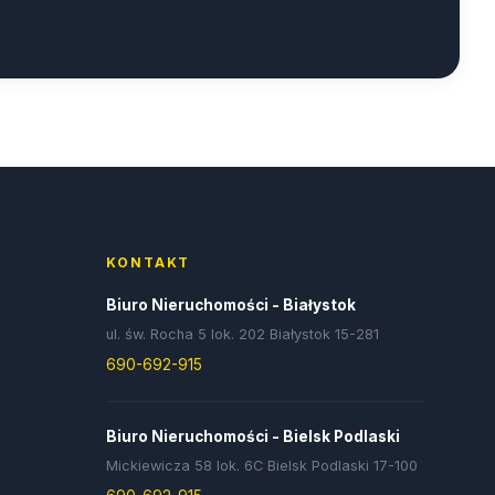
KONTAKT
Biuro Nieruchomości - Białystok
ul. św. Rocha 5 lok. 202 Białystok 15-281
690-692-915
Biuro Nieruchomości - Bielsk Podlaski
Mickiewicza 58 lok. 6C Bielsk Podlaski 17-100