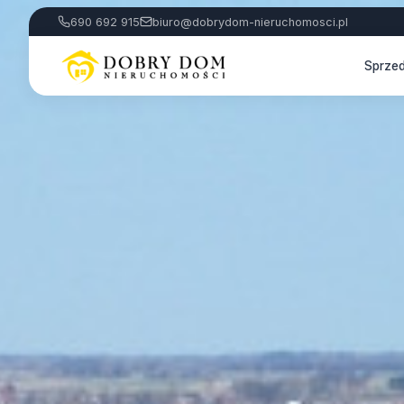
690 692 915
biuro@dobrydom-nieruchomosci.pl
Sprze