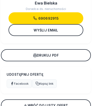
Ewa Bielska
Doradca ds. nieruchomości
690692915
WYŚLIJ EMAIL
DRUKUJ PDF
UDOSTĘPNIJ OFERTĘ
Facebook
Kopiuj link
WRÓĆ DO LISTY OFERT