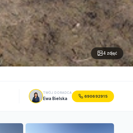
4 zdjęć
TWÓJ DORADCA
690692915
Ewa Bielska