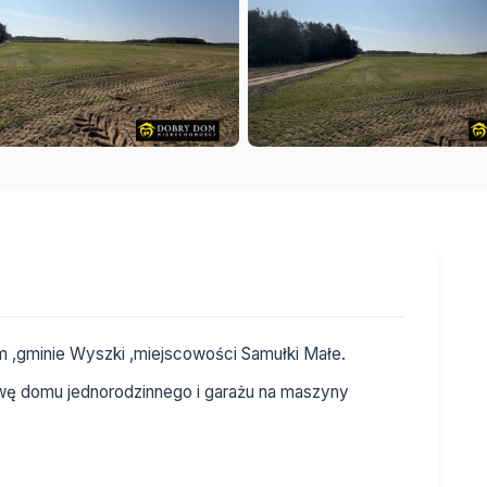
im ,gminie Wyszki ,miejscowości Samułki Małe.
ę domu jednorodzinnego i garażu na maszyny