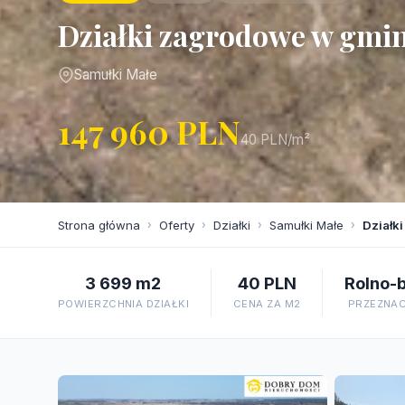
Działki zagrodowe w gmin
Samułki Małe
147 960 PLN
40 PLN/m²
Strona główna
›
Oferty
›
Działki
›
Samułki Małe
›
Działk
3 699 m2
40 PLN
Rolno-
POWIERZCHNIA DZIAŁKI
CENA ZA M2
PRZEZNAC