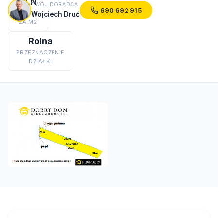
PLN
TWÓJ DORADCA
690 692 915
CENA
Wojciech Druć
ZA M2
Rolna
PRZEZNACZENIE
DZIAŁKI