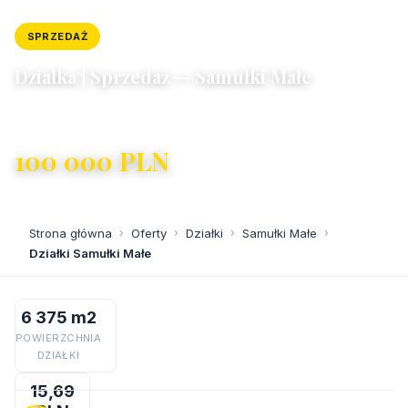
SPRZEDAŻ
DZIAŁKA
ID: 6368/4300/OGS
Działka | Sprzedaż — Samułki Małe
Samułki Małe
100 000 PLN
15,69 PLN/m²
Strona główna
›
Oferty
›
Działki
›
Samułki Małe
›
Działki Samułki Małe
6 375 m2
POWIERZCHNIA
DZIAŁKI
15,69