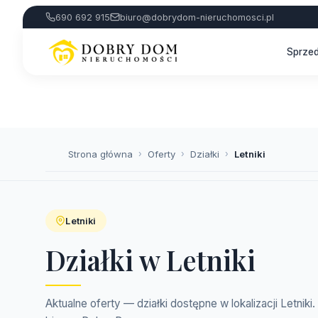
690 692 915
biuro@dobrydom-nieruchomosci.pl
Sprze
Strona główna
›
Oferty
›
Działki
›
Letniki
Letniki
Działki w Letniki
Aktualne oferty — działki dostępne w lokalizacji Letnik