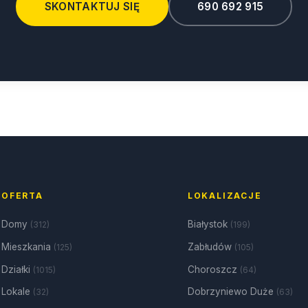
SKONTAKTUJ SIĘ
690 692 915
OFERTA
LOKALIZACJE
Domy
Białystok
(312)
(199)
Mieszkania
Zabłudów
(125)
(105)
Działki
Choroszcz
(1015)
(64)
Lokale
Dobrzyniewo Duże
(32)
(63)