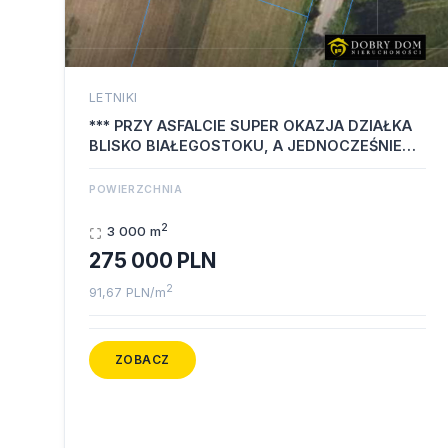
LETNIKI
*** PRZY ASFALCIE SUPER OKAZJA DZIAŁKA
BLISKO BIAŁEGOSTOKU, A JEDNOCZEŚNIE
DALEKO…
POWIERZCHNIA
2
3 000 m
275 000 PLN
2
91,67 PLN/m
ZOBACZ