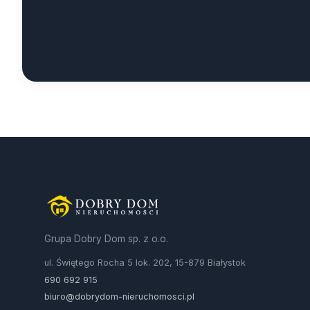
Grupa Dobry Dom sp. z o.o.
ul. Świętego Rocha 5 lok. 202, 15-879 Białystok
690 692 915
biuro@dobrydom-nieruchomosci.pl