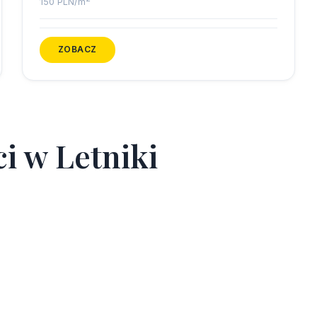
150 PLN/m
ZOBACZ
c
i
w
L
e
t
n
i
k
i