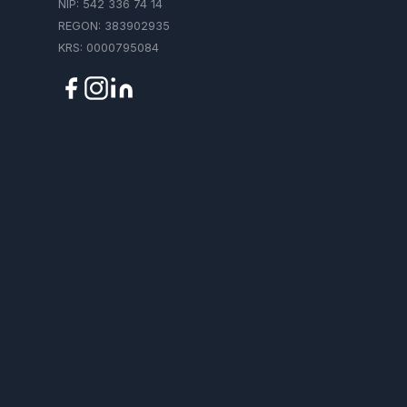
NIP: 542 336 74 14
REGON: 383902935
KRS: 0000795084