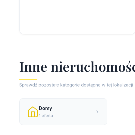
I
n
n
e
n
i
e
r
u
c
h
o
m
o
ś
Sprawdź pozostałe kategorie dostępne w tej lokalizacji
Domy
1 oferta