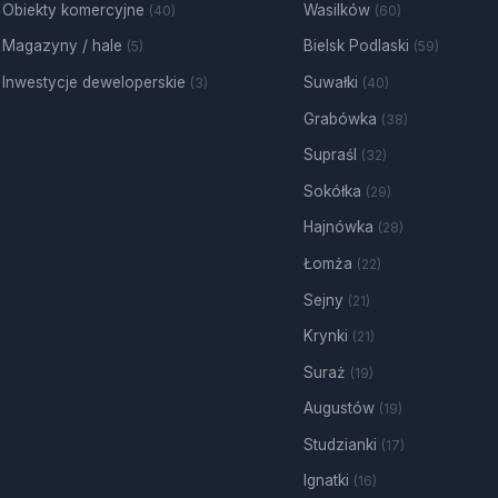
Obiekty komercyjne
Wasilków
(40)
(60)
Magazyny / hale
Bielsk Podlaski
(5)
(59)
Inwestycje deweloperskie
Suwałki
(3)
(40)
Grabówka
(38)
Supraśl
(32)
Sokółka
(29)
Hajnówka
(28)
Łomża
(22)
Sejny
(21)
Krynki
(21)
Suraż
(19)
Augustów
(19)
Studzianki
(17)
Ignatki
(16)