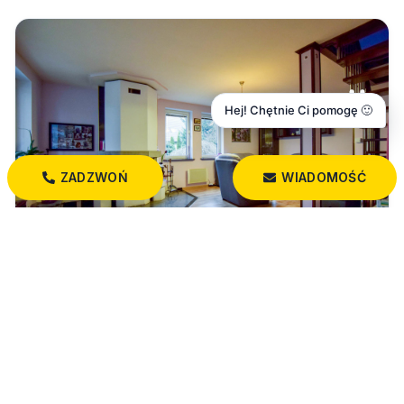
Hej! Chętnie Ci pomogę 🙂
ZADZWOŃ
WIADOMOŚĆ
990 000 PLN
***Wyjątkowy dom***
Letniki
118,00 m²