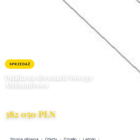
SPRZEDAŻ
DZIAŁKA
ID: 10361/4300/OGS
Działka na obrzeżach Nowego
Aleksandrowa
Letniki
382 050 PLN
150 PLN/m²
Strona główna
›
Oferty
›
Działki
›
Letniki
›