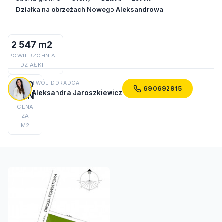
Działka na obrzeżach Nowego Aleksandrowa
2 547 m2
POWIERZCHNIA
DZIAŁKI
150
TWÓJ DORADCA
690692915
Aleksandra Jaroszkiewicz
PLN
CENA
ZA
M2