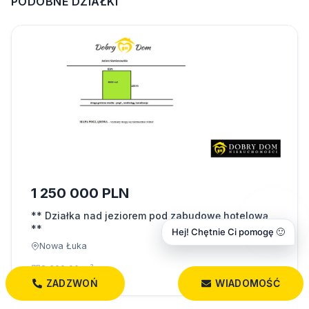
PODOBNE DZIAŁKI
1 250 000 PLN
** Działka nad jeziorem pod zabudowę hotelową
**
Hej! Chętnie Ci pomogę 🙂
Nowa Łuka
8 300,00 m²
ZADZWOŃ
WIADOMOŚĆ