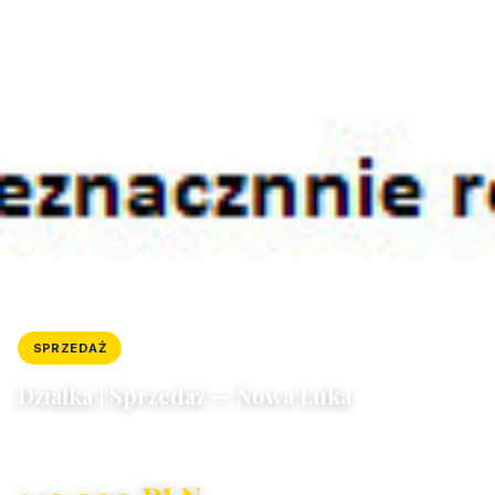
SPRZEDAŻ
DZIAŁKA
ID: 5419/4300/OGS
Działka | Sprzedaż — Nowa Łuka
Nowa Łuka