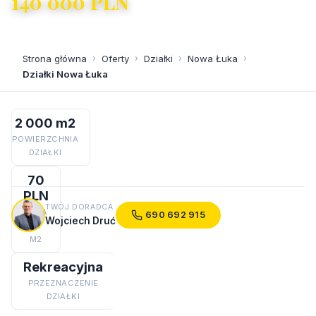
140 000 PLN
70 PLN/m²
Strona główna
›
Oferty
›
Działki
›
Nowa Łuka
›
Działki Nowa Łuka
2 000 m2
POWIERZCHNIA
DZIAŁKI
70
PLN
TWÓJ DORADCA
CENA
690 692 915
Wojciech Druć
ZA
M2
Rekreacyjna
PRZEZNACZENIE
DZIAŁKI