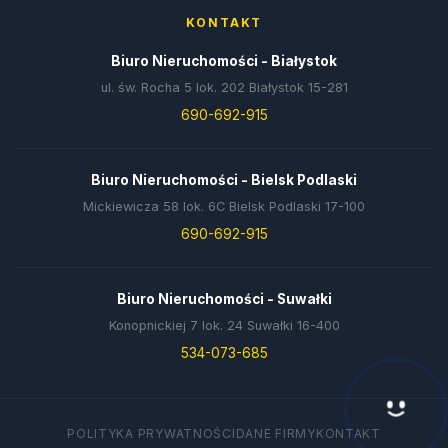
KONTAKT
Biuro Nieruchomości - Białystok
ul. św. Rocha 5 lok. 202 Białystok 15-281
690-692-915
Biuro Nieruchomości - Bielsk Podlaski
Mickiewicza 58 lok. 6C Bielsk Podlaski 17-100
690-692-915
Biuro Nieruchomości - Suwałki
Konopnickiej 7 lok. 24 Suwałki 16-400
534-073-685
Hej! Chętnie Ci pomogę 🙂
POLITYKA PRYWATNOŚCI
DANE FIRMY
KONTAKT