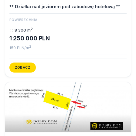
** Działka nad jeziorem pod zabudowę hotelową **
POWIERZCHNIA
2
8 300 m
1 250 000 PLN
2
159 PLN/m
ZOBACZ