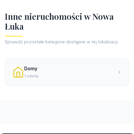
I
n
n
e
n
i
e
r
u
c
h
o
m
o
ś
c
i
w
N
o
w
a
Ł
u
k
a
Sprawdź pozostałe kategorie dostępne w tej lokalizacji
Domy
1 oferta