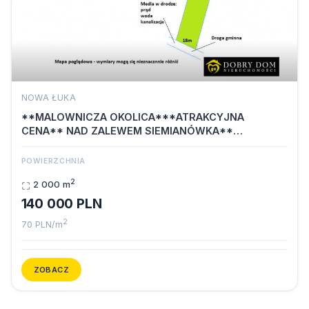
NOWA ŁUKA
**MALOWNICZA OKOLICA***ATRAKCYJNA
CENA** NAD ZALEWEM SIEMIANÓWKA**
Zapraszamy na…
POWIERZCHNIA
2
2 000 m
140 000 PLN
2
70 PLN/m
ZOBACZ