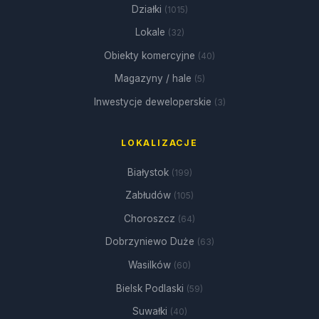
Działki
(1015)
Lokale
(32)
Obiekty komercyjne
(40)
Magazyny / hale
(5)
Inwestycje deweloperskie
(3)
LOKALIZACJE
Białystok
(199)
Zabłudów
(105)
Choroszcz
(64)
Dobrzyniewo Duże
(63)
Wasilków
(60)
Bielsk Podlaski
(59)
Suwałki
(40)