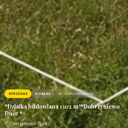
SPRZEDAŻ
DZIAŁKA
ID: 12162/4300/OGS
*Działka budowlana 1302 m²*Dobrzyniewo
Duże *
Dobrzyniewo Duże