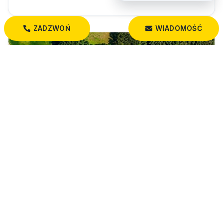
ZADZWOŃ
WIADOMOŚĆ
299 000 PLN
Posiadłość leśna z domem
Krynice