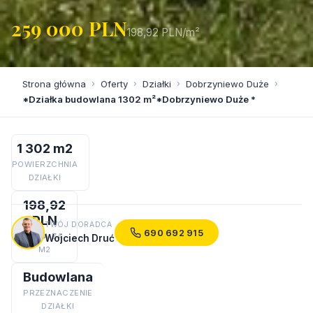
259 000 PLN
198,92 PLN/m²
Strona główna
›
Oferty
›
Działki
›
Dobrzyniewo Duże
›
*Działka budowlana 1302 m²*Dobrzyniewo Duże *
1 302 m2
POWIERZCHNIA
DZIAŁKI
198,92
PLN
TWÓJ DORADCA
690 692 915
CENA ZA
Wojciech Druć
M2
Budowlana
PRZEZNACZENIE
DZIAŁKI