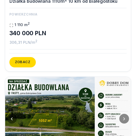
Działka budowlana 1110m
10 km od Białegostoku
POWIERZCHNIA
2
1 110 m
340 000 PLN
2
306,31 PLN/m
ZOBACZ
‹
›