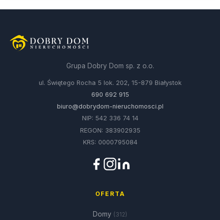
Grupa Dobry Dom sp. z o.o.
ul. Świętego Rocha 5 lok. 202, 15-879 Białystok
690 692 915
biuro@dobrydom-nieruchomosci.pl
NIP: 542 336 74 14
REGON: 383902935
KRS: 0000795084
OFERTA
Domy
(312)