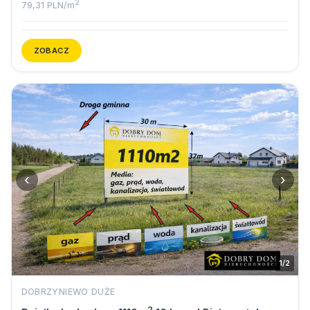
2
79,31 PLN/m
ZOBACZ
‹
›
1/2
DOBRZYNIEWO DUŻE
2