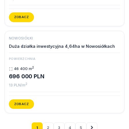
ZOBACZ
1/2
‹
›
NOWOSIÓŁKI
Duża działka inwestycyjna 4,64ha w Nowosiółkach
POWIERZCHNIA
2
46 400 m
696 000 PLN
2
13 PLN/m
ZOBACZ
1
2
3
4
5