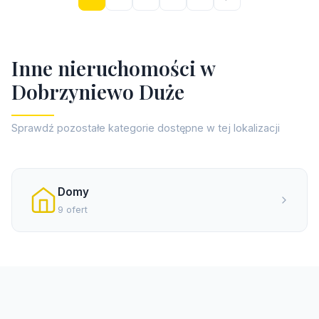
I
n
n
e
n
i
e
r
u
c
h
o
m
o
ś
c
i
w
D
o
b
r
z
y
n
i
e
w
o
D
u
ż
e
Sprawdź pozostałe kategorie dostępne w tej lokalizacji
Domy
9 ofert