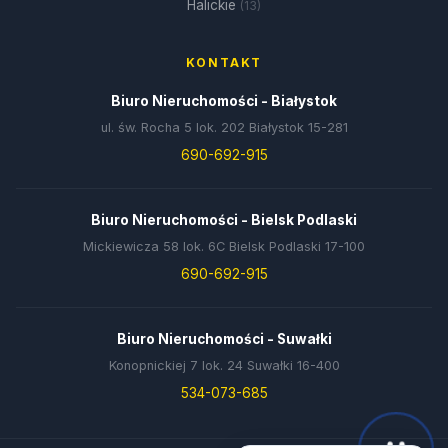
Halickie
(13)
KONTAKT
Biuro Nieruchomości - Białystok
ul. św. Rocha 5 lok. 202 Białystok 15-281
690-692-915
Biuro Nieruchomości - Bielsk Podlaski
Mickiewicza 58 lok. 6C Bielsk Podlaski 17-100
690-692-915
Biuro Nieruchomości - Suwałki
Konopnickiej 7 lok. 24 Suwałki 16-400
534-073-685