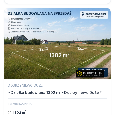
DOBRZYNIEWO DUŻE
*Działka budowlana 1302 m²*Dobrzyniewo Duże *
POWIERZCHNIA
2
1 302 m