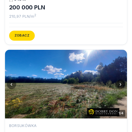
200 000 PLN
2
210,97 PLN/m
ZOBACZ
‹
›
1/4
BORSUKÓWKA