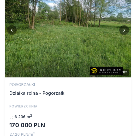
‹
›
1/2
POGORZAŁKI
Działka rolna - Pogorzałki
POWIERZCHNIA
2
6 236 m
170 000 PLN
2
27,26 PLN/m