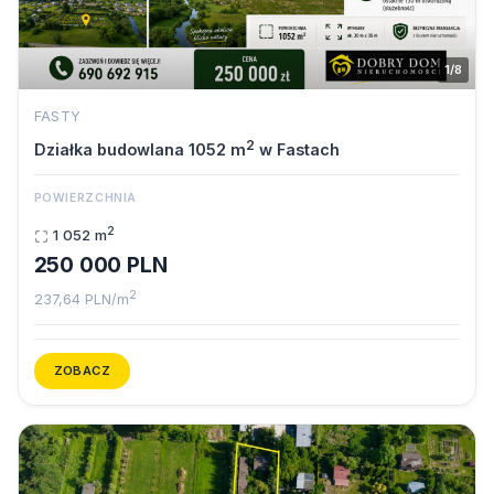
1/8
FASTY
2
Działka budowlana 1052 m
w Fastach
POWIERZCHNIA
2
1 052 m
250 000 PLN
2
237,64 PLN/m
ZOBACZ