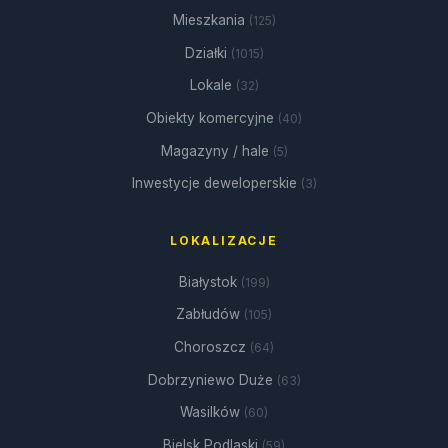
Mieszkania
(125)
Działki
(1015)
Lokale
(32)
Obiekty komercyjne
(40)
Magazyny / hale
(5)
Inwestycje deweloperskie
(3)
LOKALIZACJE
Białystok
(199)
Zabłudów
(105)
Choroszcz
(64)
Dobrzyniewo Duże
(63)
Wasilków
(60)
Bielsk Podlaski
(59)