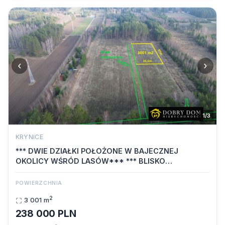
‹
›
1/3
KRYNICE
*** DWIE DZIAŁKI POŁOŻONE W BAJECZNEJ
OKOLICY WŚRÓD LASÓW*** *** BLISKO
BIAŁEGOSTO…
POWIERZCHNIA
2
3 001 m
238 000 PLN