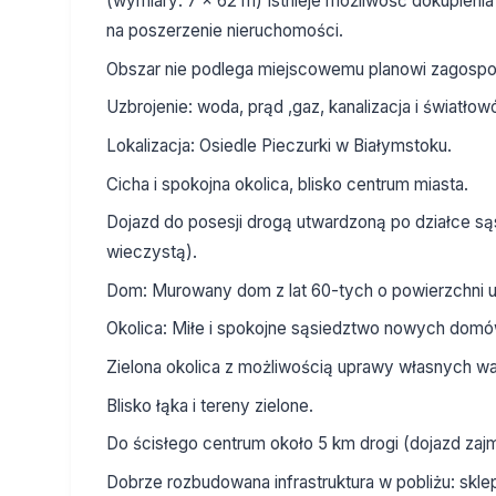
(wymiary: 7 x 62 m) Istnieje możliwość dokupienia 
na poszerzenie nieruchomości.
Obszar nie podlega miejscowemu planowi zagospo
Uzbrojenie: woda, prąd ,gaz, kanalizacja i światłow
Lokalizacja: Osiedle Pieczurki w Białymstoku.
Cicha i spokojna okolica, blisko centrum miasta.
Dojazd do posesji drogą utwardzoną po działce są
wieczystą).
Dom: Murowany dom z lat 60-tych o powierzchni u
Okolica: Miłe i spokojne sąsiedztwo nowych domó
Zielona okolica z możliwością uprawy własnych 
Blisko łąka i tereny zielone.
Do ścisłego centrum około 5 km drogi (dojazd za
Dobrze rozbudowana infrastruktura w pobliżu: sklep