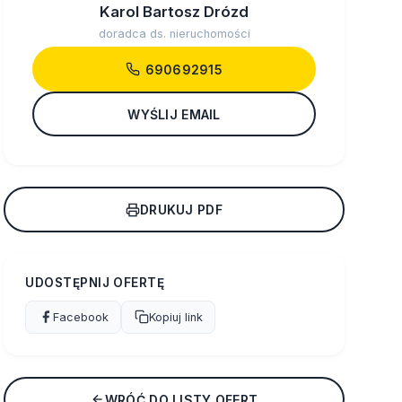
Karol Bartosz Drózd
doradca ds. nieruchomości
690692915
WYŚLIJ EMAIL
DRUKUJ PDF
UDOSTĘPNIJ OFERTĘ
Facebook
Kopiuj link
WRÓĆ DO LISTY OFERT