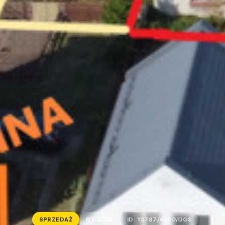
SPRZEDAŻ
DZIAŁKA
ID: 10787/4300/OGS