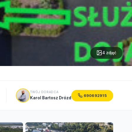
4 zdjęć
TWÓJ DORADCA
690692915
Karol Bartosz Drózd