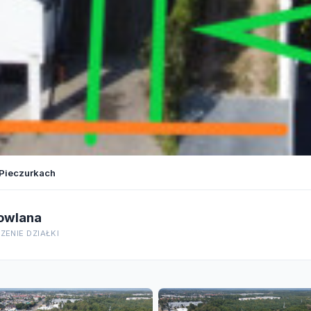
 Pieczurkach
owlana
ENIE DZIAŁKI