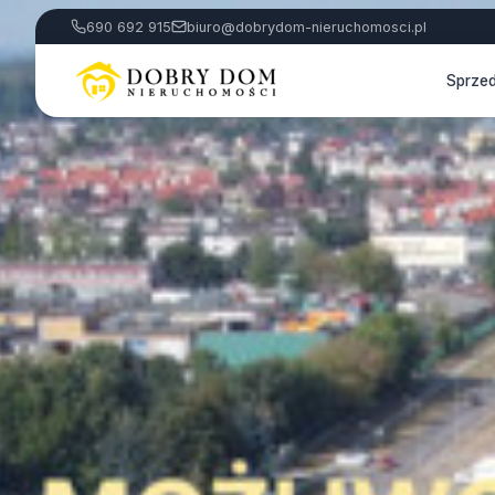
690 692 915
biuro@dobrydom-nieruchomosci.pl
Sprze