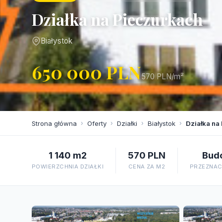
Działka na Pieczurkach
Białystok
650 000 PLN
570 PLN/m²
Strona główna
›
Oferty
›
Działki
›
Białystok
›
Działka na
1 140 m2
570 PLN
Bud
POWIERZCHNIA DZIAŁKI
CENA ZA M2
PRZEZNACZ