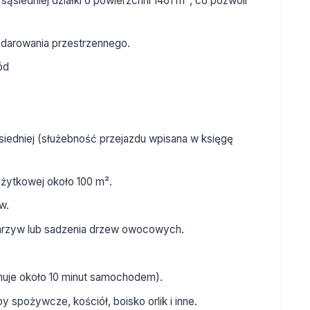
sąsiedniej działki o powierzchni 1461 m², co pozwoli
darowania przestrzennego.
ód
siedniej (służebność przejazdu wpisana w księgę
żytkowej około 100 m².
w.
warzyw lub sadzenia drzew owocowych.
jmuje około 10 minut samochodem).
y spożywcze, kościół, boisko orlik i inne.