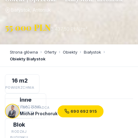
Białystok, Antoniuk
55 000 PLN
3 437,50 PLN/m²
Strona główna
›
Oferty
›
Obiekty
›
Białystok
›
Obiekty Białystok
16 m2
POWIERZCHNIA
Inne
PRZEZNACZENIE
TWÓJ DORADCA
690 692 915
(OBIEKT)
Michał Prochoruk
Blok
RODZAJ
BUDYNKU