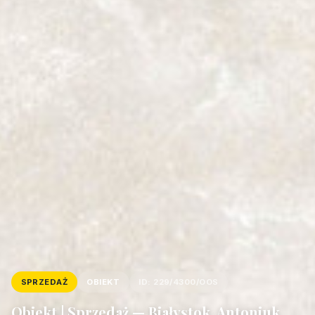
SPRZEDAŻ
OBIEKT
ID: 229/4300/OOS
Obiekt | Sprzedaż — Białystok, Antoniuk