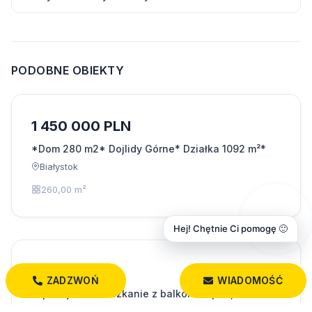
PODOBNE OBIEKTY
1 450 000 PLN
*Dom 280 m2* Dojlidy Górne* Działka 1092 m²*
Białystok
260,00 m²
Hej! Chętnie Ci pomogę 🙂
369 999 PLN
ZADZWOŃ
WIADOMOŚĆ
2-pokojowe mieszkanie z balkonem | 48,6 m²
Białystok