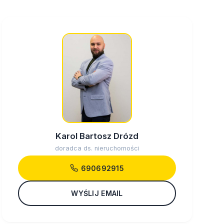
Karol Bartosz Drózd
doradca ds. nieruchomości
690692915
WYŚLIJ EMAIL