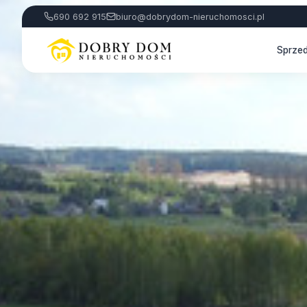
690 692 915
biuro@dobrydom-nieruchomosci.pl
Sprze