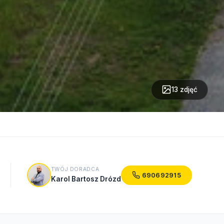
13 zdjęć
TWÓJ DORADCA
690692915
Karol Bartosz Drózd