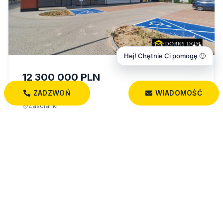
Hej! Chętnie Ci pomogę 🙂
12 300 000 PLN
ZADZWOŃ
WIADOMOŚĆ
Obiekt — Zaścianki
Zaścianki
2 140,00 m²