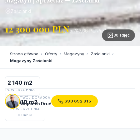
Zaścianki
12 300 000 PLN
5 747,66 PLN/m²
30 zdjęć
Strona główna
›
Oferty
›
Magazyny
›
Zaścianki
›
Magazyny Zaścianki
2 140 m2
POWIERZCHNIA
TWÓJ DORADCA
4 210 m2
690 692 915
Wojciech Druć
POWIERZCHNIA
DZIAŁKI