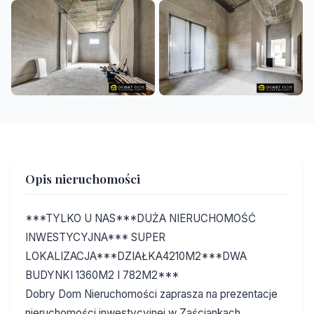
+22
Opis nieruchomości
***TYLKO U NAS***DUŻA NIERUCHOMOŚĆ
INWESTYCYJNA*** SUPER
LOKALIZACJA***DZIAŁKA4210M2***DWA
BUDYNKI 1360M2 I 782M2***
Dobry Dom Nieruchomości zaprasza na prezentacje
nieruchomości inwestycyjnej w Zaściankach