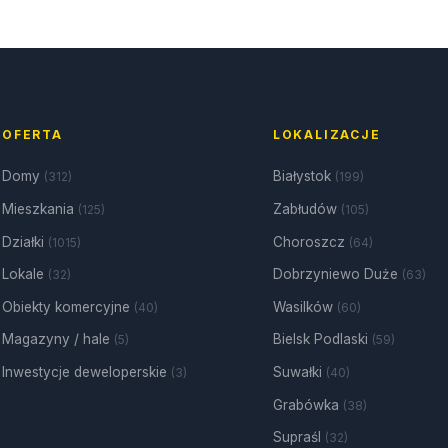
OFERTA
LOKALIZACJE
Domy
Białystok
(312)
(199)
Mieszkania
Zabłudów
(125)
(105)
Działki
Choroszcz
(1015)
(64)
Lokale
Dobrzyniewo Duże
(32)
(63)
Obiekty komercyjne
Wasilków
(40)
(60)
Magazyny / hale
Bielsk Podlaski
(5)
(59)
Inwestycje deweloperskie
Suwałki
(3)
(40)
Grabówka
(38)
Supraśl
(32)