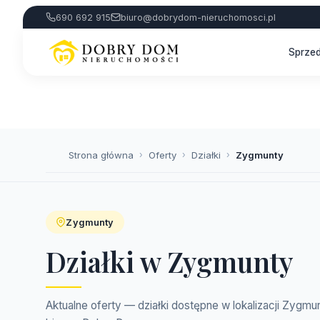
690 692 915
biuro@dobrydom-nieruchomosci.pl
Sprze
Strona główna
›
Oferty
›
Działki
›
Zygmunty
Zygmunty
Działki w Zygmunty
Aktualne oferty — działki dostępne w lokalizacji Zygmu