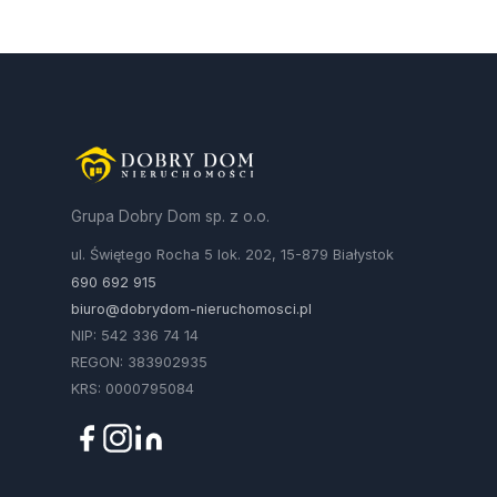
Grupa Dobry Dom sp. z o.o.
ul. Świętego Rocha 5 lok. 202, 15-879 Białystok
690 692 915
biuro@dobrydom-nieruchomosci.pl
NIP: 542 336 74 14
REGON: 383902935
KRS: 0000795084