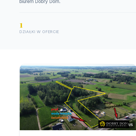
biurem Dobry Dom.
1
DZIAŁKI W OFERCIE
1/5