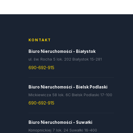
KONTAKT
Biuro Nieruchomości - Białystok
ul. św. Rocha 5 lok. 202 Białystok 15-281
690-692-915
Biuro Nieruchomości - Bielsk Podlaski
Mickiewicza 58 lok. 6C Bielsk Podlaski 17-100
690-692-915
Biuro Nieruchomości - Suwałki
Konopnickiej 7 lok. 24 Suwałki 16-400