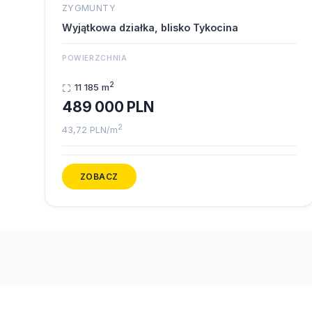
ZYGMUNTY
Wyjątkowa działka, blisko Tykocina
POWIERZCHNIA
2
11 185 m
489 000 PLN
2
43,72 PLN/m
ZOBACZ