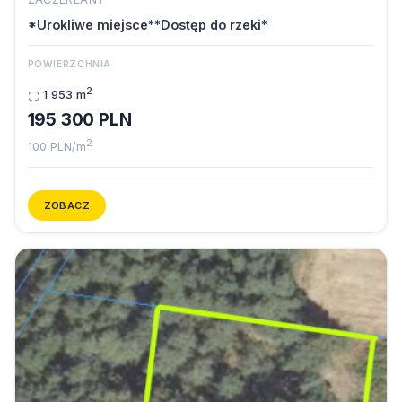
*Urokliwe miejsce**Dostęp do rzeki*
POWIERZCHNIA
2
1 953 m
195 300 PLN
2
100 PLN/m
ZOBACZ