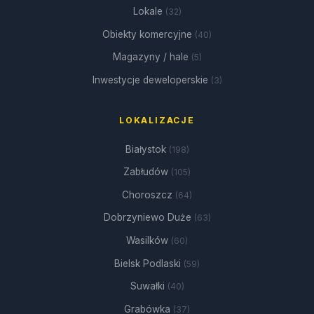
Lokale
(32)
Obiekty komercyjne
(40)
Magazyny / hale
(5)
Inwestycje deweloperskie
(3)
LOKALIZACJE
Białystok
(198)
Zabłudów
(105)
Choroszcz
(64)
Dobrzyniewo Duże
(63)
Wasilków
(60)
Bielsk Podlaski
(59)
Suwałki
(40)
Grabówka
(37)