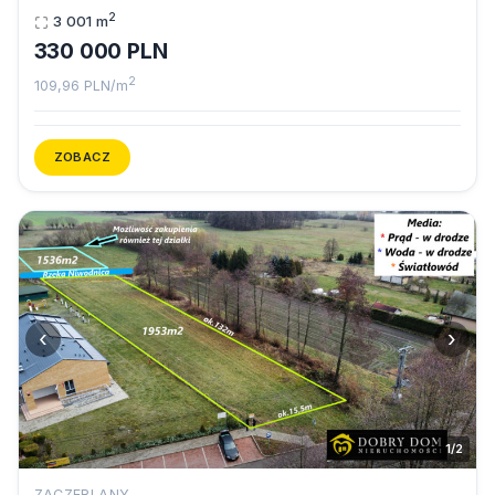
2
3 001 m
330 000 PLN
2
109,96 PLN/m
ZOBACZ
‹
›
1/2
ZACZERLANY