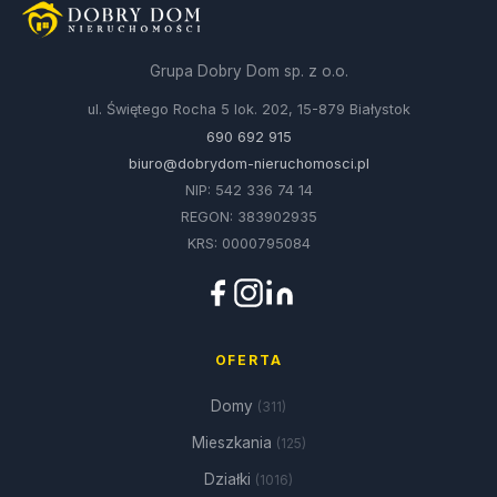
Grupa Dobry Dom sp. z o.o.
ul. Świętego Rocha 5 lok. 202, 15-879 Białystok
690 692 915
biuro@dobrydom-nieruchomosci.pl
NIP: 542 336 74 14
REGON: 383902935
KRS: 0000795084
OFERTA
Domy
(311)
Mieszkania
(125)
Działki
(1016)