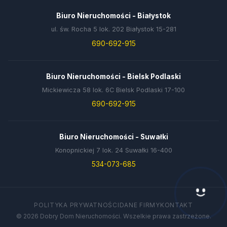
Biuro Nieruchomości - Białystok
ul. św. Rocha 5 lok. 202 Białystok 15-281
690-692-915
Biuro Nieruchomości - Bielsk Podlaski
Mickiewicza 58 lok. 6C Bielsk Podlaski 17-100
690-692-915
Biuro Nieruchomości - Suwałki
Konopnickiej 7 lok. 24 Suwałki 16-400
534-073-685
Hej! Chętnie Ci pomogę 🙂
POLITYKA PRYWATNOŚCI
DANE FIRMY
KONTAKT
© 2026 Dobry Dom Nieruchomości. Wszelkie prawa zastrzeżone.