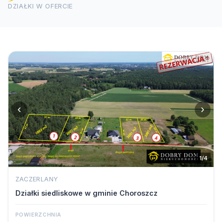
DZIAŁKI W OFERCIE
‹
›
1/4
ZACZERLANY
Działki siedliskowe w gminie Choroszcz
POWIERZCHNIA