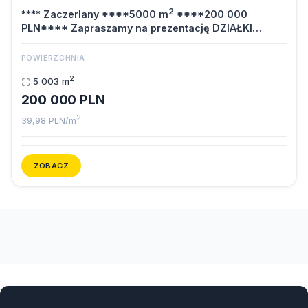
2
**** Zaczerlany ****5000 m
****200 000
PLN**** Zapraszamy na prezentację DZIAŁKI…
POWIERZCHNIA
2
5 003 m
200 000 PLN
2
39,98 PLN/m
ZOBACZ