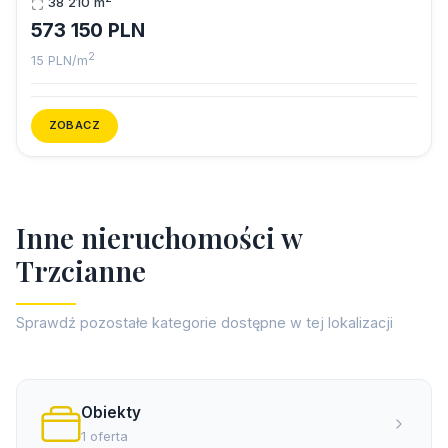
38 210 m
573 150 PLN
2
15 PLN/m
ZOBACZ
I
n
n
e
n
i
e
r
u
c
h
o
m
o
ś
c
i
w
T
r
z
c
i
a
n
n
e
Sprawdź pozostałe kategorie dostępne w tej lokalizacji
Obiekty
1 oferta