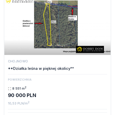
CHOJNOWO
**Działka leśna w pięknej okolicy**
POWIERZCHNIA
2
8 551 m
90 000 PLN
2
10,53 PLN/m