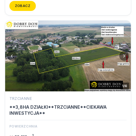
ZOBACZ
‹
›
1/6
TRZCIANNE
**3,8HA DZIAŁKI**TRZCIANNE**CIEKAWA
INWESTYCJA**
POWIERZCHNIA
2