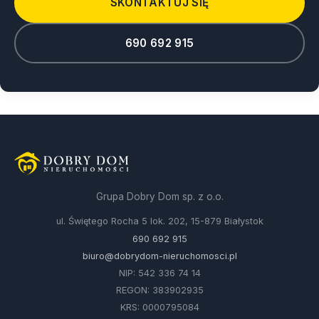
SKONTAKTUJ SIĘ
690 692 915
Grupa Dobry Dom sp. z o.o.
ul. Świętego Rocha 5 lok. 202, 15-879 Białystok
690 692 915
biuro@dobrydom-nieruchomosci.pl
NIP: 542 336 74 14
REGON: 383902935
KRS: 0000795084