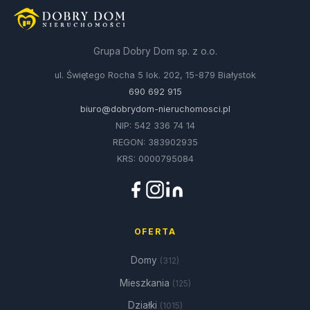
Grupa Dobry Dom sp. z o.o.
ul. Świętego Rocha 5 lok. 202, 15-879 Białystok
690 692 915
biuro@dobrydom-nieruchomosci.pl
NIP: 542 336 74 14
REGON: 383902935
KRS: 0000795084
OFERTA
Domy
(312)
Mieszkania
(125)
Działki
(1015)