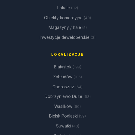
Lokale
(32)
Obiekty komercyjne
(40)
Magazyny / hale
(5)
Inwestycje deweloperskie
(3)
LOKALIZACJE
Białystok
(199)
Zabłudów
(105)
Choroszcz
(64)
Dobrzyniewo Duże
(63)
Wasilków
(60)
Bielsk Podlaski
(59)
Suwałki
(40)