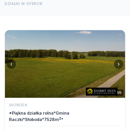
DZIAŁKI W OFERCIE
‹
›
1/5
SŁOBODA
*Piękna działka rolna*Gmina
2
Raczki*Słoboda*7528m
*