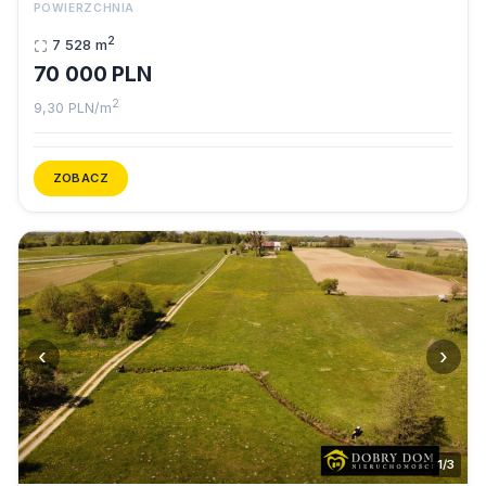
POWIERZCHNIA
2
7 528 m
70 000 PLN
2
9,30 PLN/m
ZOBACZ
‹
›
1/3