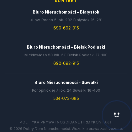
KONTAKT
Biuro Nieruchomości - Białystok
ul. św. Rocha 5 lok. 202 Białystok 15-281
690-692-915
Biuro Nieruchomości - Bielsk Podlaski
Mickiewicza 58 lok. 6C Bielsk Podlaski 17-100
690-692-915
Biuro Nieruchomości - Suwałki
Konopnickiej 7 lok. 24 Suwałki 16-400
534-073-685
Hej! Chętnie Ci pomogę 🙂
POLITYKA PRYWATNOŚCI
DANE FIRMY
KONTAKT
© 2026 Dobry Dom Nieruchomości. Wszelkie prawa zastrzeżone.