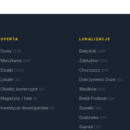
OFERTA
LOKALIZACJE
Domy
Białystok
(313)
(199)
Mieszkania
Zabłudów
(125)
(104)
Działki
Choroszcz
(1014)
(64)
Lokale
Dobrzyniewo Duże
(32)
(61)
Obiekty komercyjne
Wasilków
(41)
(60)
Magazyny / hale
Bielsk Podlaski
(5)
(59)
Inwestycje deweloperskie
Suwałki
(3)
(40)
Grabówka
(39)
Supraśl
(32)