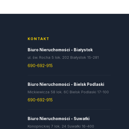
KONTAKT
Biuro Nieruchomości - Białystok
ul. św. Rocha 5 lok. 202 Białystok 15-281
690-692-915
Biuro Nieruchomości - Bielsk Podlaski
Mickiewicza 58 lok. 6C Bielsk Podlaski 17-100
690-692-915
Biuro Nieruchomości - Suwałki
Konopnickiej 7 lok. 24 Suwałki 16-400