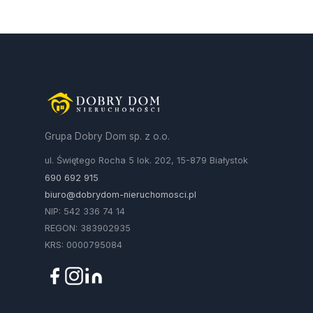
Grupa Dobry Dom sp. z o.o.
ul. Świętego Rocha 5 lok. 202, 15-879 Białystok
690 692 915
biuro@dobrydom-nieruchomosci.pl
NIP: 542 336 74 14
REGON: 383902935
KRS: 0000795084