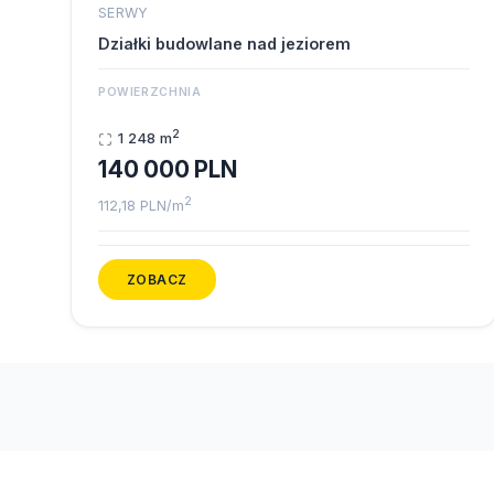
SERWY
Działki budowlane nad jeziorem
POWIERZCHNIA
2
1 248 m
140 000 PLN
2
112,18 PLN/m
ZOBACZ