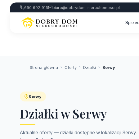
690 692 915
biuro@dobrydom-nieruchomosci.pl
Sprze
Strona główna
›
Oferty
›
Działki
›
Serwy
Serwy
Działki w Serwy
Aktualne oferty — działki dostępne w lokalizacji Serwy