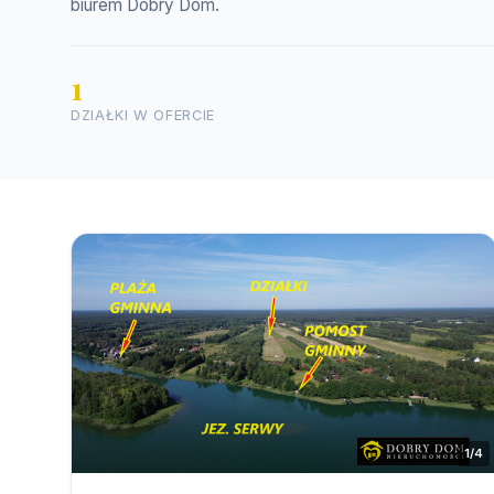
biurem Dobry Dom.
1
DZIAŁKI W OFERCIE
1/4