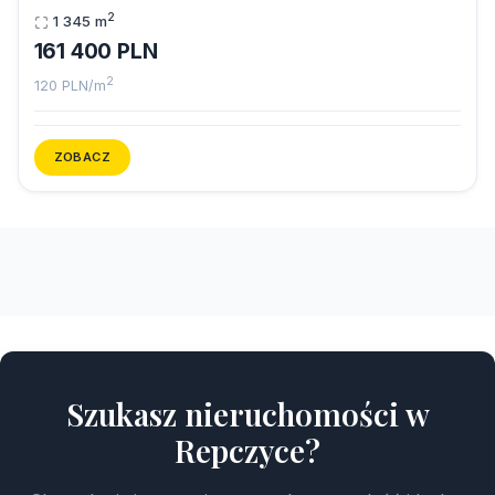
2
1 345 m
161 400 PLN
2
120 PLN/m
ZOBACZ
Szukasz nieruchomości w
Repczyce?