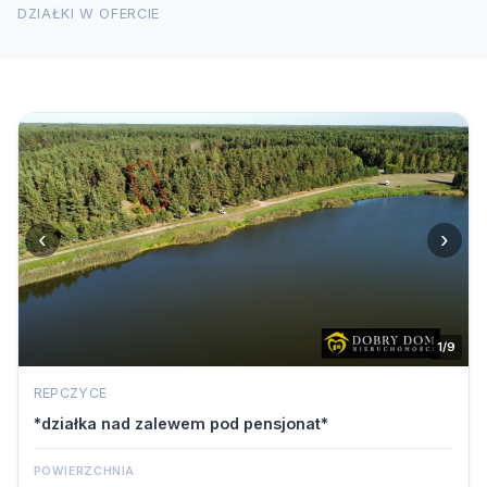
DZIAŁKI W OFERCIE
‹
›
1/9
REPCZYCE
*działka nad zalewem pod pensjonat*
POWIERZCHNIA