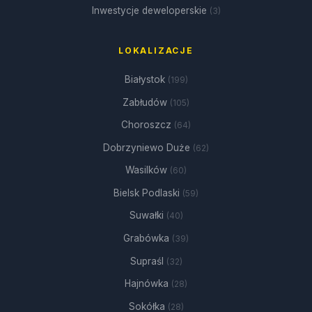
Inwestycje deweloperskie
(3)
LOKALIZACJE
Białystok
(199)
Zabłudów
(105)
Choroszcz
(64)
Dobrzyniewo Duże
(62)
Wasilków
(60)
Bielsk Podlaski
(59)
Suwałki
(40)
Grabówka
(39)
Supraśl
(32)
Hajnówka
(28)
Sokółka
(28)