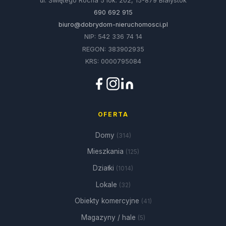
ul. Świętego Rocha 5 lok. 202, 15-879 Białystok
690 692 915
biuro@dobrydom-nieruchomosci.pl
NIP: 542 336 74 14
REGON: 383902935
KRS: 0000795084
OFERTA
Domy
(314)
Mieszkania
(125)
Działki
(1014)
Lokale
(32)
Obiekty komercyjne
(41)
Magazyny / hale
(5)