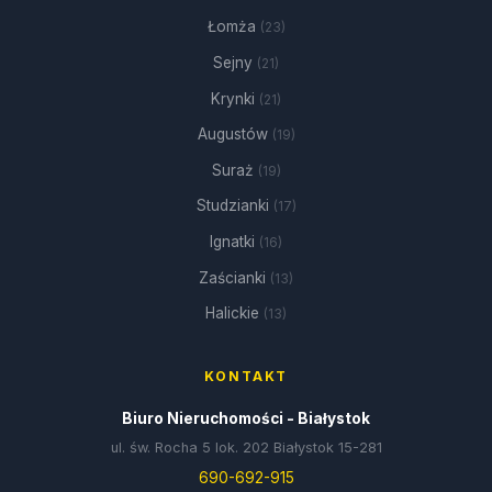
Łomża
(23)
Sejny
(21)
Krynki
(21)
Augustów
(19)
Suraż
(19)
Studzianki
(17)
Ignatki
(16)
Zaścianki
(13)
Halickie
(13)
KONTAKT
Biuro Nieruchomości - Białystok
ul. św. Rocha 5 lok. 202 Białystok 15-281
690-692-915