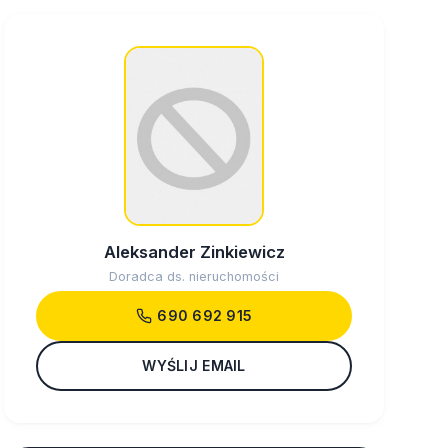
Aleksander Zinkiewicz
Doradca ds. nieruchomości
690 692 915
WYŚLIJ EMAIL