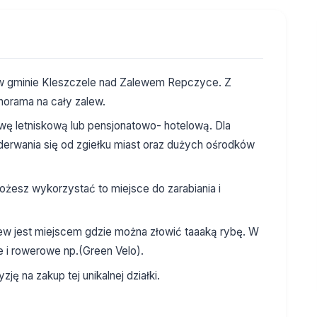
w gminie Kleszczele nad Zalewem Repczyce. Z
panorama na cały zalew.
ę letniskową lub pensjonatowo- hotelową. Dla
oderwania się od zgiełku miast oraz dużych ośrodków
żesz wykorzystać to miejsce do zarabiania i
lew jest miejscem gdzie można złowić taaaką rybę. W
ze i rowerowe np.(Green Velo).
ę na zakup tej unikalnej działki.