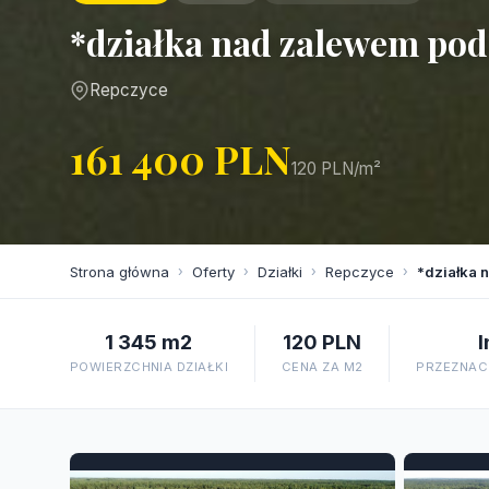
*działka nad zalewem pod
Repczyce
161 400 PLN
120 PLN/m²
Strona główna
›
Oferty
›
Działki
›
Repczyce
›
*działka 
1 345 m2
120 PLN
I
POWIERZCHNIA DZIAŁKI
CENA ZA M2
PRZEZNACZ