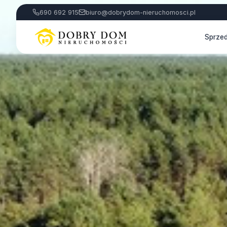
690 692 915
biuro@dobrydom-nieruchomosci.pl
Sprze