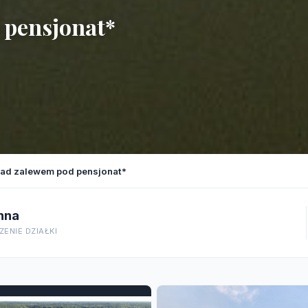
 pensjonat*
nad zalewem pod pensjonat*
nna
ENIE DZIAŁKI