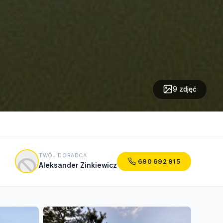
9 zdjęć
TWÓJ DORADCA
690 692 915
Aleksander Zinkiewicz