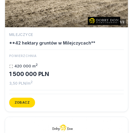
1/2
MILEJCZYCE
**42 hektary gruntów w Milejczycach**
POWIERZCHNIA
2
420 000 m
1 500 000 PLN
2
3,50 PLN/m
ZOBACZ