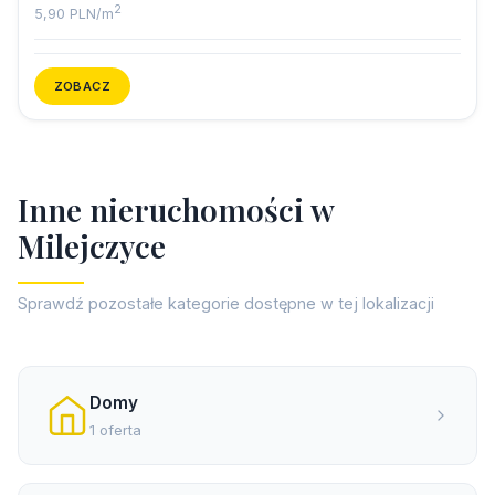
2
5,90 PLN/m
ZOBACZ
I
n
n
e
n
i
e
r
u
c
h
o
m
o
ś
c
i
w
M
i
l
e
j
c
z
y
c
e
Sprawdź pozostałe kategorie dostępne w tej lokalizacji
Domy
1 oferta