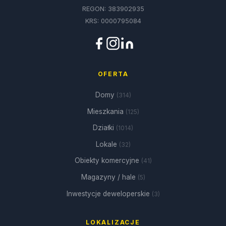
REGON: 383902935
KRS: 0000795084
OFERTA
Domy
(314)
Mieszkania
(125)
Działki
(1014)
Lokale
(32)
Obiekty komercyjne
(41)
Magazyny / hale
(5)
Inwestycje deweloperskie
(3)
LOKALIZACJE