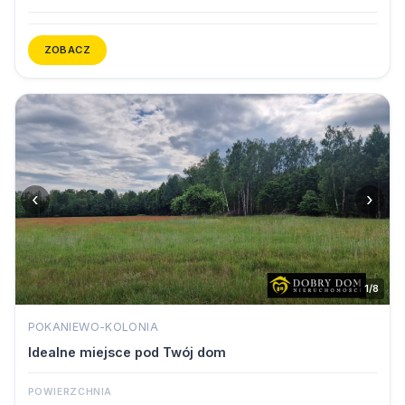
ZOBACZ
‹
›
1/8
POKANIEWO-KOLONIA
Idealne miejsce pod Twój dom
POWIERZCHNIA