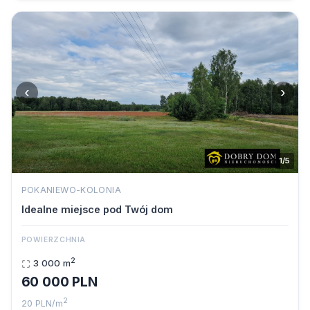
‹
›
1/5
POKANIEWO-KOLONIA
Idealne miejsce pod Twój dom
POWIERZCHNIA
2
3 000 m
60 000 PLN
2
20 PLN/m