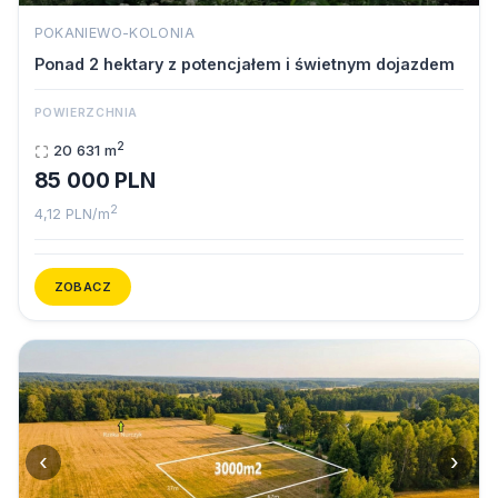
POKANIEWO-KOLONIA
Ponad 2 hektary z potencjałem i świetnym dojazdem
POWIERZCHNIA
2
20 631 m
85 000 PLN
2
4,12 PLN/m
ZOBACZ
‹
›