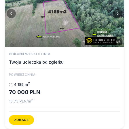
‹
›
1/6
POKANIEWO-KOLONIA
Twoja ucieczka od zgiełku
POWIERZCHNIA
2
4 185 m
70 000 PLN
2
16,73 PLN/m
ZOBACZ