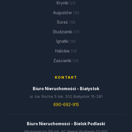
Krynki
(21)
Augustów
(19)
Suraż
(19)
Studzianki
(17)
Ignatki
(16)
Halickie
(13)
Zaścianki
(13)
KONTAKT
Biuro Nieruchomości - Białystok
ul. św. Rocha 5 lok. 202 Białystok 15-281
690-692-915
Biuro Nieruchomości - Bielsk Podlaski
Mickiewicza 58 lok. 6C Bielsk Podlaski 17-100