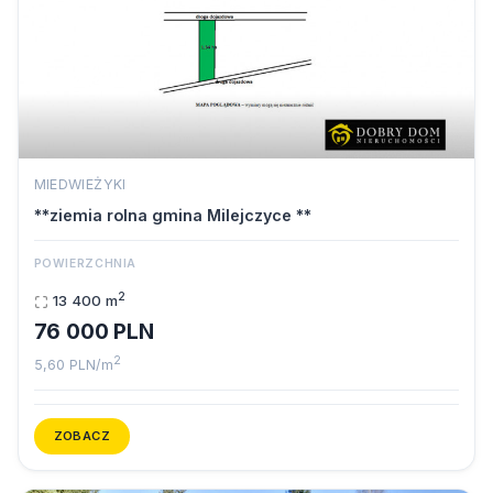
MIEDWIEŻYKI
**ziemia rolna gmina Milejczyce **
POWIERZCHNIA
2
13 400 m
76 000 PLN
2
5,60 PLN/m
ZOBACZ