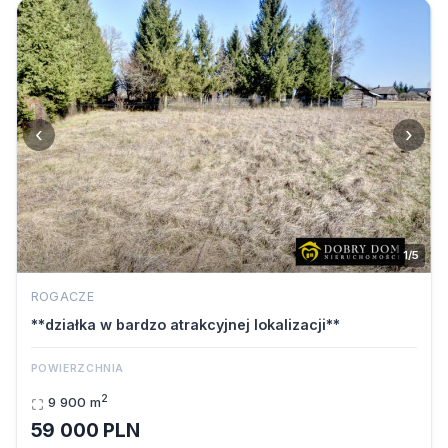
‹
›
1/5
ROGACZE
**działka w bardzo atrakcyjnej lokalizacji**
POWIERZCHNIA
2
9 900 m
59 000 PLN