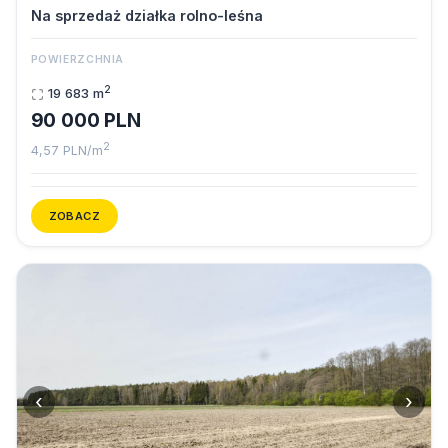
Na sprzedaż działka rolno-leśna
POWIERZCHNIA
2
19 683 m
90 000 PLN
2
4,57 PLN/m
ZOBACZ
‹
›