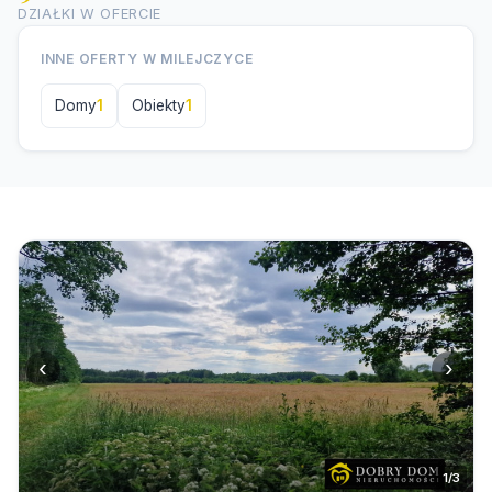
DZIAŁKI W OFERCIE
INNE OFERTY W MILEJCZYCE
Domy
1
Obiekty
1
‹
›
1/3