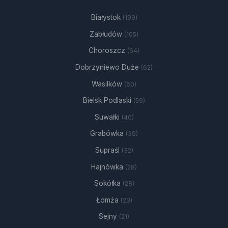
Białystok
(199)
Zabłudów
(105)
Choroszcz
(64)
Dobrzyniewo Duże
(62)
Wasilków
(60)
Bielsk Podlaski
(59)
Suwałki
(40)
Grabówka
(39)
Supraśl
(32)
Hajnówka
(28)
Sokółka
(28)
Łomża
(23)
Sejny
(21)