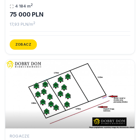
2
4 184 m
75 000 PLN
2
17,93 PLN/m
ZOBACZ
ROGACZE