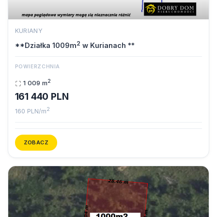
KURIANY
2
**Działka 1009m
w Kurianach **
POWIERZCHNIA
2
1 009 m
161 440 PLN
2
160 PLN/m
ZOBACZ