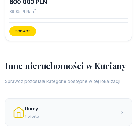
800 000 PLN
2
89,85 PLN/m
ZOBACZ
I
n
n
e
n
i
e
r
u
c
h
o
m
o
ś
c
i
w
K
u
r
i
a
n
y
Sprawdź pozostałe kategorie dostępne w tej lokalizacji
Domy
1 oferta