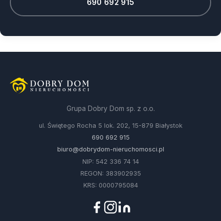
690 692 915
Grupa Dobry Dom sp. z o.o.
ul. Świętego Rocha 5 lok. 202, 15-879 Białystok
690 692 915
biuro@dobrydom-nieruchomosci.pl
NIP: 542 336 74 14
REGON: 383902935
KRS: 0000795084