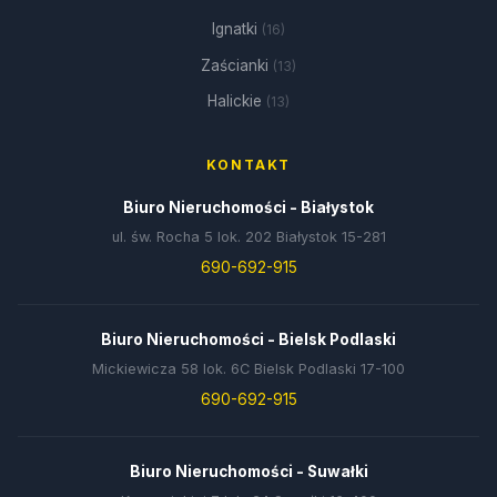
Ignatki
(16)
Zaścianki
(13)
Halickie
(13)
KONTAKT
Biuro Nieruchomości - Białystok
ul. św. Rocha 5 lok. 202 Białystok 15-281
690-692-915
Biuro Nieruchomości - Bielsk Podlaski
Mickiewicza 58 lok. 6C Bielsk Podlaski 17-100
690-692-915
Biuro Nieruchomości - Suwałki