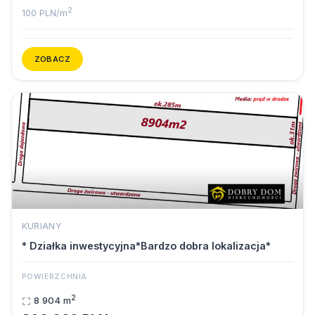
2
100 PLN/m
ZOBACZ
KURIANY
* Działka inwestycyjna*Bardzo dobra lokalizacja*
POWIERZCHNIA
2
8 904 m