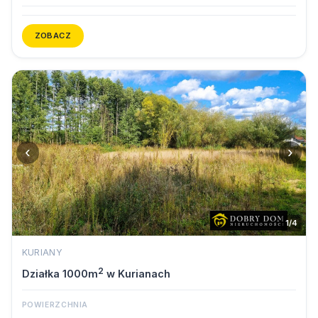
ZOBACZ
‹
›
1/4
KURIANY
2
Działka 1000m
w Kurianach
POWIERZCHNIA