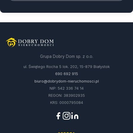
Grupa Dobry Dom sp. z o.o.
ul. Świętego Rocha 5 lok. 202, 15-879 Białystok
690 692 915
biuro@dobrydom-nieruchomosci.pl
NIP: 542 336 74 14
REGON: 383902935
KRS: 0000795084