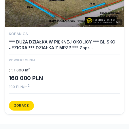
1/6
KOPANICA
*** DUŻA DZIAŁKA W PIĘKNEJ OKOLICY *** BLISKO
JEZIORA *** DZIAŁKA Z MPZP *** Zapr…
POWIERZCHNIA
2
1 600 m
160 000 PLN
2
100 PLN/m
ZOBACZ