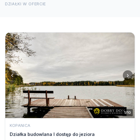
DZIAŁKI W OFERCIE
‹
›
1/10
KOPANICA
Działka budowlana I dostęp do jeziora