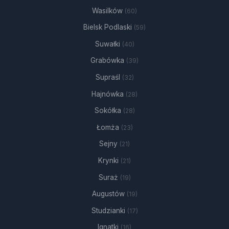
Wasilków
(60)
Bielsk Podlaski
(59)
Suwałki
(40)
Grabówka
(39)
Supraśl
(32)
Hajnówka
(28)
Sokółka
(28)
Łomża
(23)
Sejny
(21)
Krynki
(21)
Suraż
(19)
Augustów
(19)
Studzianki
(17)
Ignatki
(16)