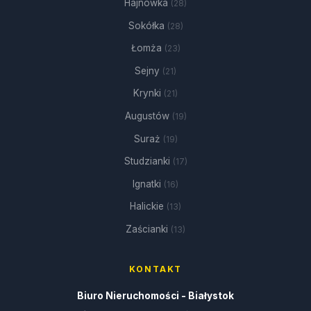
Hajnówka
(28)
Sokółka
(28)
Łomża
(23)
Sejny
(21)
Krynki
(21)
Augustów
(19)
Suraż
(19)
Studzianki
(17)
Ignatki
(16)
Halickie
(13)
Zaścianki
(13)
KONTAKT
Biuro Nieruchomości - Białystok