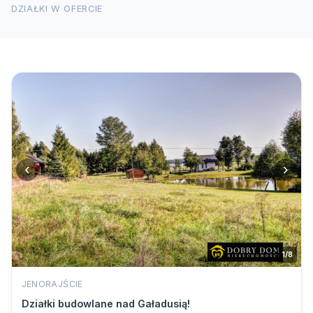
DZIAŁKI W OFERCIE
‹
›
1/8
JENORAJŚCIE
Działki budowlane nad Gaładusią!