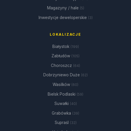
Magazyny / hale
(5)
Inwestycje deweloperskie
(3)
LOKALIZACJE
Białystok
(199)
Zabłudów
(105)
Choroszcz
(64)
Dobrzyniewo Duże
(62)
Wasilków
(60)
Bielsk Podlaski
(59)
Suwałki
(40)
Grabówka
(39)
Supraśl
(32)