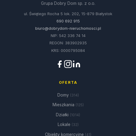
Grupa Dobry Dom sp. z o.o.
ul. Świętego Rocha 5 lok. 202, 15-879 Białystok
690 692 915
biuro@dobrydom-nieruchomosci.pl
NIP: 542 336 74 14
REGON: 383902935
KRS: 0000795084
OFERTA
Domy
(314)
Mieszkania
(125)
Działki
(1014)
Lokale
(32)
Obiekty komercyjne
(41)