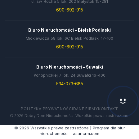
ul. św. Rocha 5 lok. 202 Białystok 15-281
690-692-915
Biuro Nieruchomości - Bielsk Podlaski
Mickiewicza 58 lok. 6C Bielsk Podlaski 17-100
690-692-915
Biuro Nieruchomości - Suwałki
Konopnickiej 7 lok. 24 Suwałki 16-400
534-073-685
POLITYKA PRYWATNOŚCI
DANE FIRMY
KONTAKT
© 2026 Dobry Dom Nieruchomości. Wszelkie prawa zastrzeżone.
© 2026 Wszystkie prawa zastrzeżone | Program dla biur
nieruchomości - asaricrm.com