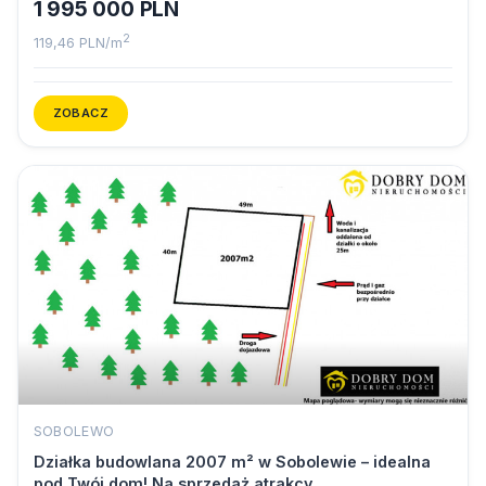
1 995 000 PLN
2
119,46 PLN/m
ZOBACZ
SOBOLEWO
Działka budowlana 2007 m² w Sobolewie – idealna
pod Twój dom! Na sprzedaż atrakcy…