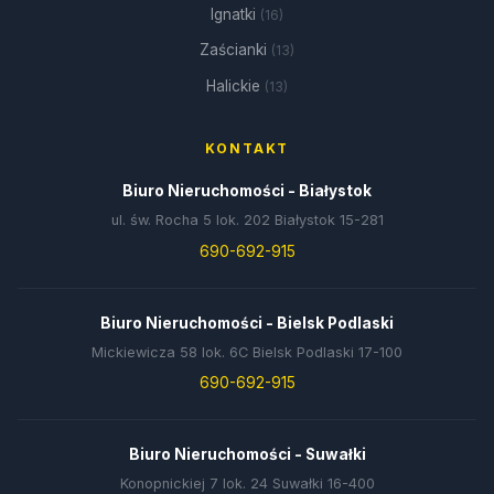
Ignatki
(16)
Zaścianki
(13)
Halickie
(13)
KONTAKT
Biuro Nieruchomości - Białystok
ul. św. Rocha 5 lok. 202 Białystok 15-281
690-692-915
Biuro Nieruchomości - Bielsk Podlaski
Mickiewicza 58 lok. 6C Bielsk Podlaski 17-100
690-692-915
Biuro Nieruchomości - Suwałki
Konopnickiej 7 lok. 24 Suwałki 16-400