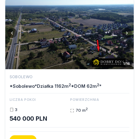
‹
›
1/16
SOBOLEWO
2
2
*Sobolewo*Działka 1162m
*DOM 62m
*
LICZBA POKOI
POWIERZCHNIA
2
3
70 m
540 000 PLN