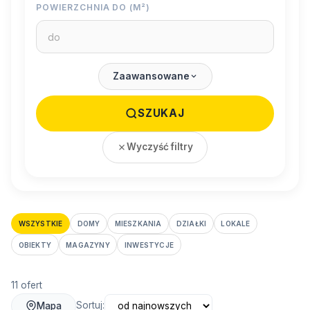
POWIERZCHNIA DO (M²)
Zaawansowane
SZUKAJ
Wyczyść filtry
WSZYSTKIE
DOMY
MIESZKANIA
DZIAŁKI
LOKALE
OBIEKTY
MAGAZYNY
INWESTYCJE
11 ofert
Sortuj:
Mapa