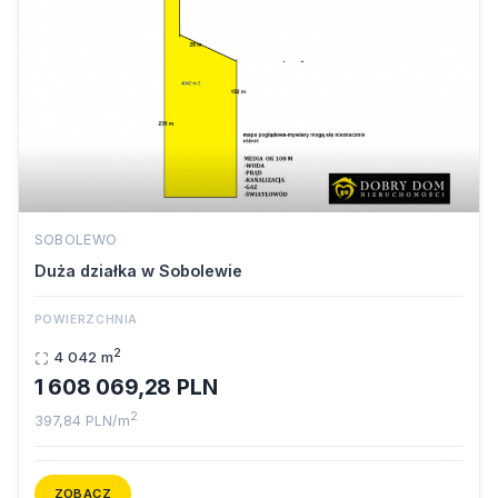
SOBOLEWO
Duża działka w Sobolewie
POWIERZCHNIA
2
4 042 m
1 608 069,28 PLN
2
397,84 PLN/m
ZOBACZ