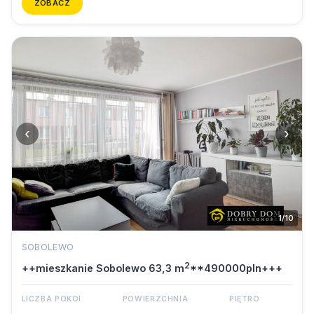
ZOBACZ
‹
›
1/10
SOBOLEWO
2
++mieszkanie Sobolewo 63,3 m
**490000pln+++
LICZBA POKOI
POWIERZCHNIA
PIĘTRO