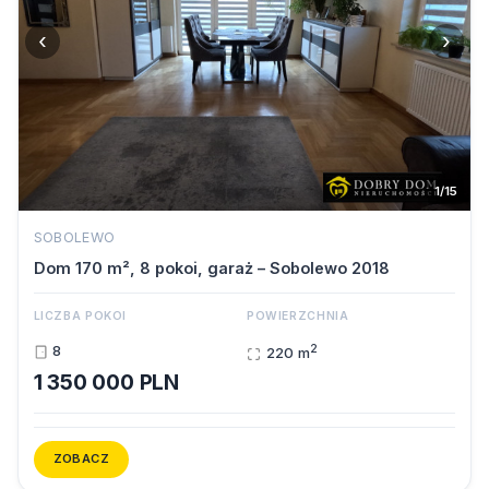
‹
›
1/15
SOBOLEWO
Dom 170 m², 8 pokoi, garaż – Sobolewo 2018
LICZBA POKOI
POWIERZCHNIA
2
8
220 m
1 350 000 PLN
ZOBACZ