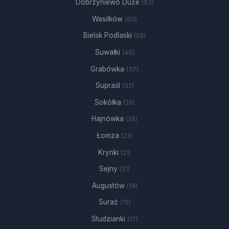
Dobrzyniewo Duże
(63)
Wasilków
(60)
Bielsk Podlaski
(59)
Suwałki
(40)
Grabówka
(37)
Supraśl
(32)
Sokółka
(29)
Hajnówka
(28)
Łomża
(22)
Krynki
(21)
Sejny
(21)
Augustów
(19)
Suraż
(19)
Studzianki
(17)