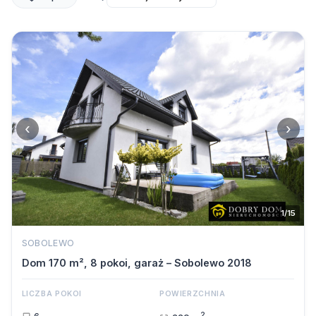
‹
›
1/15
SOBOLEWO
Dom 170 m², 8 pokoi, garaż – Sobolewo 2018
LICZBA POKOI
POWIERZCHNIA
2