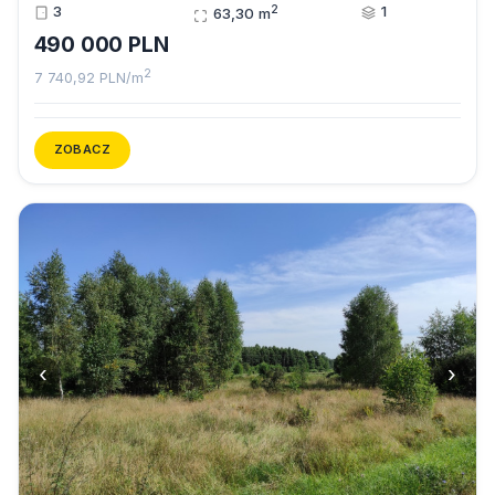
2
3
1
63,30 m
490 000 PLN
2
7 740,92 PLN/m
ZOBACZ
‹
›