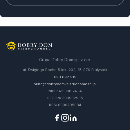
Grupa Dobry Dom sp. z o.o.
ul. Świętego Rocha 5 lok. 202, 15-879 Białystok
690 692 915
biuro@dobrydom-nieruchomosci.pl
NIP: 542 336 74 14
REGON: 383902935
KRS: 0000795084