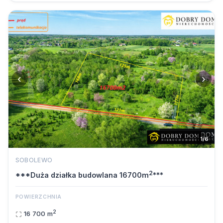
‹
›
1/6
SOBOLEWO
2
***Duża działka budowlana 16700m
***
POWIERZCHNIA
2
16 700 m