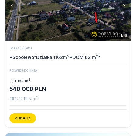
‹
›
1/16
SOBOLEWO
2
2
*Sobolewo*Działka 1162m
*DOM 62 m
*
POWIERZCHNIA
2
1 162 m
540 000 PLN
2
464,72 PLN/m
ZOBACZ