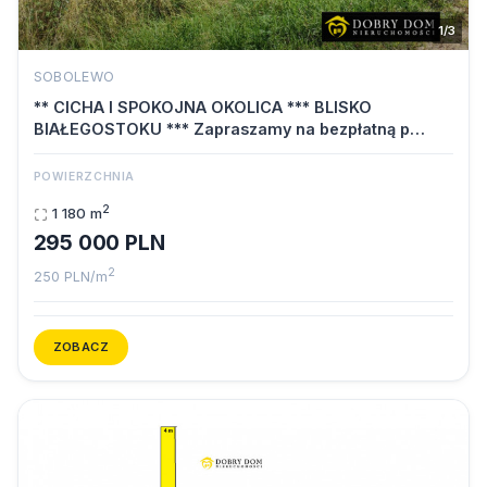
1/3
SOBOLEWO
** CICHA I SPOKOJNA OKOLICA *** BLISKO
BIAŁEGOSTOKU *** Zapraszamy na bezpłatną p…
POWIERZCHNIA
2
1 180 m
295 000 PLN
2
250 PLN/m
ZOBACZ