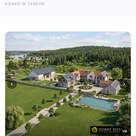
DZIAŁKI W OFERCIE
‹
›
1/6