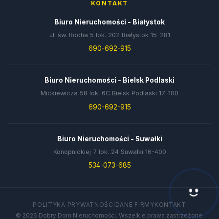
KONTAKT
Biuro Nieruchomości - Białystok
ul. św. Rocha 5 lok. 202 Białystok 15-281
690-692-915
Biuro Nieruchomości - Bielsk Podlaski
Mickiewicza 58 lok. 6C Bielsk Podlaski 17-100
690-692-915
Biuro Nieruchomości - Suwałki
Konopnickiej 7 lok. 24 Suwałki 16-400
534-073-685
POLITYKA PRYWATNOŚCI
DANE FIRMY
KONTAKT
© 2026 Dobry Dom Nieruchomości. Wszelkie prawa zastrzeżone.