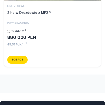
DROZDOWO
2 ha w Drozdowie z MPZP
POWIERZCHNIA
2
19 337 m
880 000 PLN
2
45,51 PLN/m
ZOBACZ