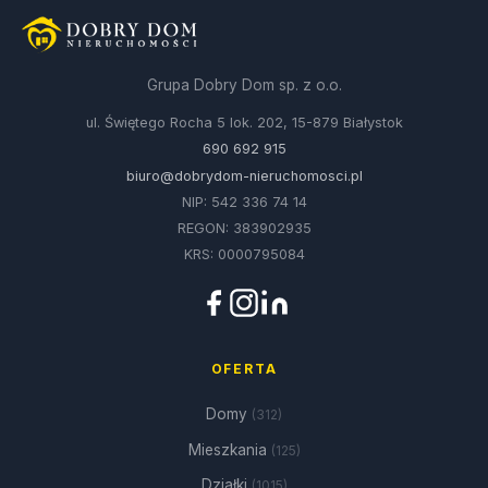
Grupa Dobry Dom sp. z o.o.
ul. Świętego Rocha 5 lok. 202, 15-879 Białystok
690 692 915
biuro@dobrydom-nieruchomosci.pl
NIP: 542 336 74 14
REGON: 383902935
KRS: 0000795084
OFERTA
Domy
(312)
Mieszkania
(125)
Działki
(1015)