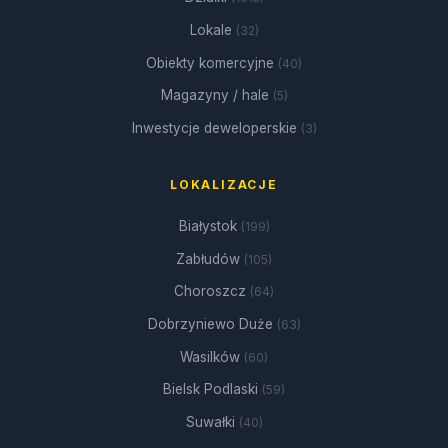
Lokale
(32)
Obiekty komercyjne
(40)
Magazyny / hale
(5)
Inwestycje deweloperskie
(3)
LOKALIZACJE
Białystok
(199)
Zabłudów
(105)
Choroszcz
(64)
Dobrzyniewo Duże
(63)
Wasilków
(60)
Bielsk Podlaski
(59)
Suwałki
(40)