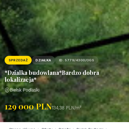
SPRZEDAŻ
DZIAŁKA
ID: 5779/4300/OGS
*Dzialka budowlana*Bardzo dobra
lokalizacja*
Bielsk Podlaski
129 000 PLN
134,38 PLN/m²