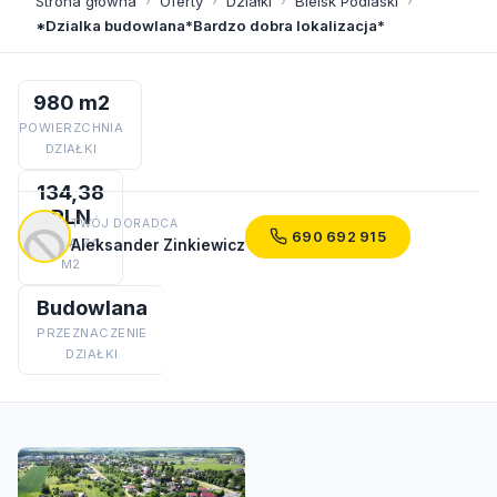
Strona główna
›
Oferty
›
Działki
›
Bielsk Podlaski
›
*Dzialka budowlana*Bardzo dobra lokalizacja*
980 m2
POWIERZCHNIA
DZIAŁKI
134,38
PLN
TWÓJ DORADCA
690 692 915
CENA ZA
Aleksander Zinkiewicz
M2
Budowlana
PRZEZNACZENIE
DZIAŁKI