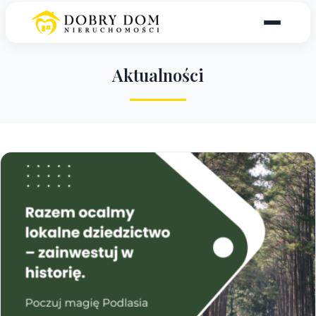
A
k
t
u
a
l
n
o
ś
c
i