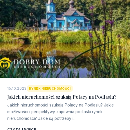
15.10.2023
RYNEK NIERUCHOMOŚCI
Jakich nieruchomości szukają Polacy na Podlasiu?
Jakich nieruchomości szukają Polacy na Podlasiu? Jakie
możliwości i perspektywy zapewnia podlaski rynek
nieruchomości? Jakie są potrzeby i…
CZYTAJ WIĘCEJ