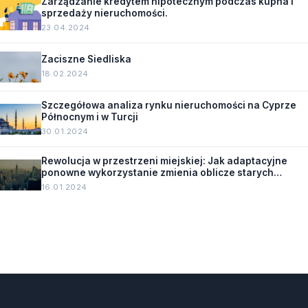
Zarządzanie kredytem hipotecznym podczas kupna i
sprzedaży nieruchomości.
23.04.2024
Zaciszne Siedliska
18.02.2024
Szczegółowa analiza rynku nieruchomości na Cyprze
Północnym i w Turcji
30.01.2024
Rewolucja w przestrzeni miejskiej: Jak adaptacyjne
ponowne wykorzystanie zmienia oblicze starych
budynków.
16.01.2024