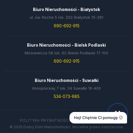
Biuro Nieruchomości - Białystok
ul. św. Rocha 5 lok. 202 Białystok 15-281
690-692-915
Biuro Nieruchomości - Bielsk Podlaski
Mickiewicza 58 lok. 6C Bielsk Podlaski 17-100
690-692-915
Biuro Nieruchomości - Suwałki
Konopnickiej 7 lok. 24 Suwałki 16-400
534-073-685
Hej! Chętnie Ci pomogę 🙂
POLITYKA PRYWATNOŚCI
DANE FIRMY
KONTAKT
© 2026 Dobry Dom Nieruchomości. Wszelkie prawa zastrzeżone.