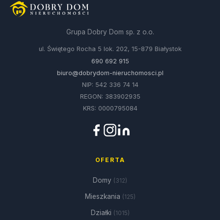
Grupa Dobry Dom sp. z o.o.
ul. Świętego Rocha 5 lok. 202, 15-879 Białystok
690 692 915
biuro@dobrydom-nieruchomosci.pl
NIP: 542 336 74 14
REGON: 383902935
KRS: 0000795084
OFERTA
Domy
(312)
Mieszkania
(125)
Działki
(1015)