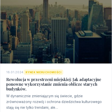
16.01.2024
RYNEK NIERUCHOMOŚCI
Rewolucja w przestrzeni miejskiej: Jak adaptacyjne
ponowne wykorzystanie zmienia oblicze starych
budynków.
W dynamicznie zmieniającym się świecie, gdzie
zrównoważony rozwój i ochrona dziedzictwa kulturowego
stają się nie tylko trendami, ale…