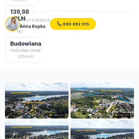
139,98
PLN
TWÓJ DORADCA
690 692 915
CENA ZA
Anna Kopko
M2
Budowlana
PRZEZNACZENIE
DZIAŁKI