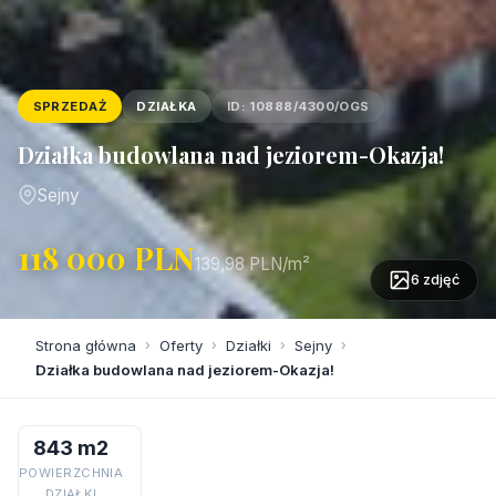
SPRZEDAŻ
DZIAŁKA
ID: 10888/4300/OGS
Działka budowlana nad jeziorem-Okazja!
Sejny
118 000 PLN
139,98 PLN/m²
6 zdjęć
Strona główna
›
Oferty
›
Działki
›
Sejny
›
Działka budowlana nad jeziorem-Okazja!
843 m2
POWIERZCHNIA
DZIAŁKI