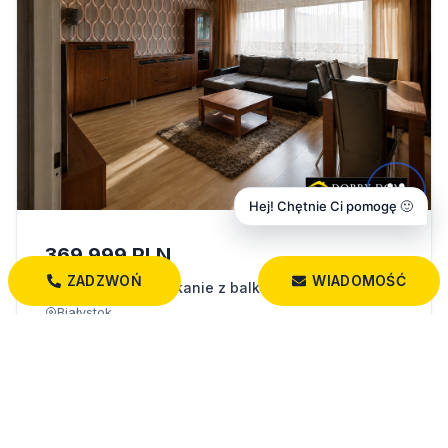
Hej! Chętnie Ci pomogę 🙂
369 999 PLN
ZADZWOŃ
WIADOMOŚĆ
2-pokojowe mieszkanie z balkonem | 48,6 m²
Białystok
48,60 m²