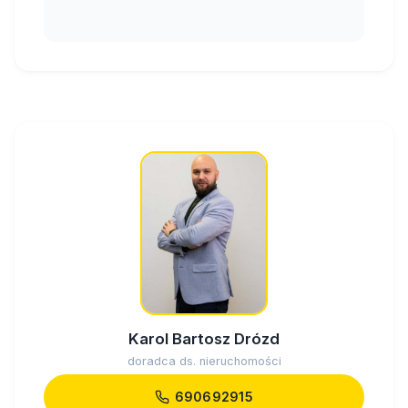
Karol Bartosz Drózd
doradca ds. nieruchomości
690692915