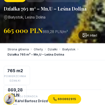
Działka 765 m² – Mn,U – Leśna Dolina
Białystok, Leśna Dolina
665 000 PLN
869,28 PLN/m²
4 zdjęć
Strona główna
›
Oferty
›
Działki
›
Białystok
›
Działka 765 m² – Mn,U – Leśna Dolina
765 m2
POWIERZCHNIA
DZIAŁKI
869,28
PLN
TWÓJ DORADCA
690692915
CENA ZA
Karol Bartosz Drózd
M2