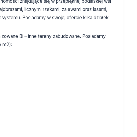
mości znajdujące się w przepięknej podlaskiej wsi
obrazami, licznymi rzekami, zalewami oraz lasami,
kosystemu. Posiadamy w swojej ofercie kilka działek
anizowane Bi – inne tereny zabudowane. Posiadamy
/ m2):