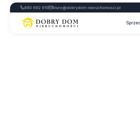
690 692 915
biuro@dobrydom-nieruchomosci.pl
Sprze