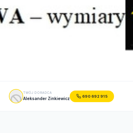
TWÓJ DORADCA
690 692 915
Aleksander Zinkiewicz