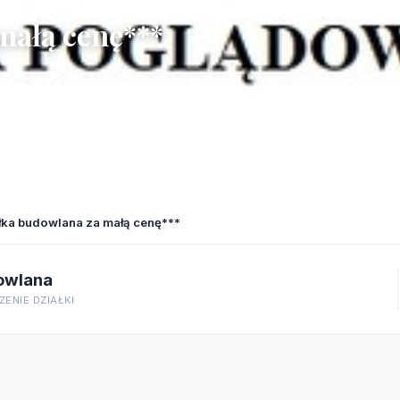
małą cenę***
ałka budowlana za małą cenę***
owlana
ENIE DZIAŁKI