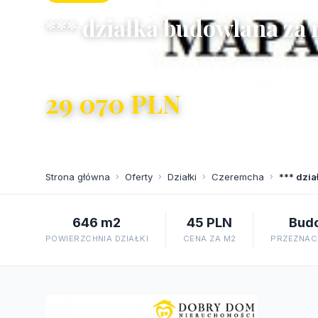
*** działka budowlana za 
Czeremcha
29 070 PLN
45 PLN/m²
Strona główna
›
Oferty
›
Działki
›
Czeremcha
›
*** dzi
646 m2
45 PLN
Bud
POWIERZCHNIA DZIAŁKI
CENA ZA M2
PRZEZNACZ