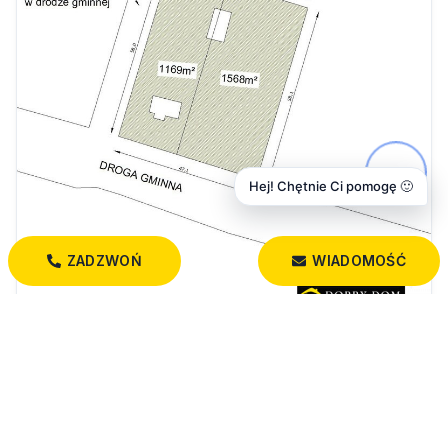
Hej! Chętnie Ci pomogę 🙂
ZADZWOŃ
WIADOMOŚĆ
310 000 PLN
Wyjątkowe Siedlisko z Potencjałem Inwestycyjnym
Strabla