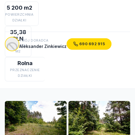
5 200 m2
POWIERZCHNIA
DZIAŁKI
35,38
PLN
TWÓJ DORADCA
690 692 915
CENA ZA
Aleksander Zinkiewicz
M2
Rolna
PRZEZNACZENIE
DZIAŁKI