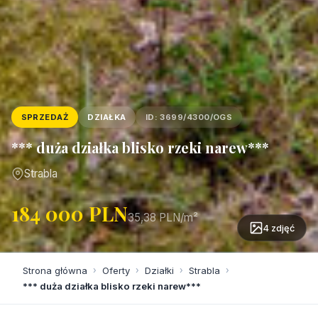
SPRZEDAŻ
DZIAŁKA
ID: 3699/4300/OGS
*** duża działka blisko rzeki narew***
Strabla
184 000 PLN
35,38 PLN/m²
4 zdjęć
Strona główna
›
Oferty
›
Działki
›
Strabla
›
*** duża działka blisko rzeki narew***