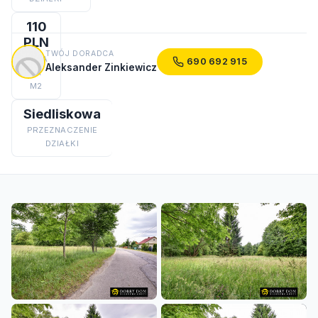
110
PLN
TWÓJ DORADCA
CENA
690 692 915
Aleksander Zinkiewicz
ZA
M2
Siedliskowa
PRZEZNACZENIE
DZIAŁKI