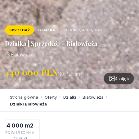
SPRZEDAŻ
DZIAŁKA
ID: 6807/4300/OGS
Działka | Sprzedaż — Białowieża
Białowieża
440 000 PLN
110 PLN/m²
4 zdjęć
Strona główna
›
Oferty
›
Działki
›
Białowieża
›
Działki Białowieża
4 000 m2
POWIERZCHNIA
DZIAŁKI