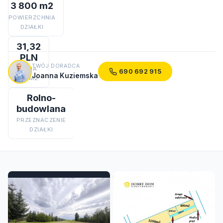
3 800 m2
POWIERZCHNIA
DZIAŁKI
31,32
PLN
TWÓJ DORADCA
CENA
690 692 915
Joanna Kuziemska
ZA M2
Rolno-
budowlana
PRZEZNACZENIE
DZIAŁKI