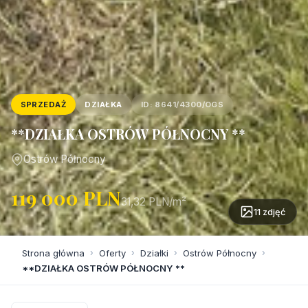
SPRZEDAŻ
DZIAŁKA
ID: 8641/4300/OGS
**DZIAŁKA OSTRÓW PÓŁNOCNY **
Ostrów Północny
119 000 PLN
31,32 PLN/m²
11 zdjęć
Strona główna
›
Oferty
›
Działki
›
Ostrów Północny
›
**DZIAŁKA OSTRÓW PÓŁNOCNY **