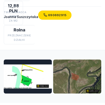
12,88
PLN
TWÓJ DORADCA
690692915
CENA
Joanna Suszczyńska
ZA M2
Rolna
PRZEZNACZENIE
DZIAŁKI