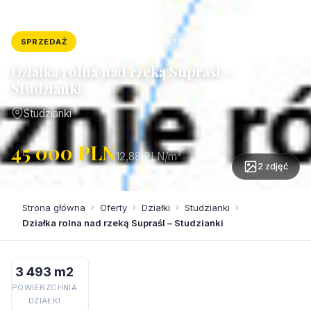
SPRZEDAŻ
DZIAŁKA
ID: 12071/4300/OGS
Działka rolna nad rzeką Supraśl –
Studzianki
Studzianki
45 000 PLN
12,88 PLN/m²
2 zdjęć
Strona główna
›
Oferty
›
Działki
›
Studzianki
›
Działka rolna nad rzeką Supraśl – Studzianki
3 493 m2
POWIERZCHNIA
DZIAŁKI