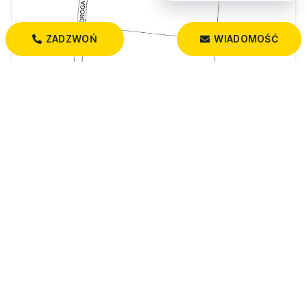
ZADZWOŃ
WIADOMOŚĆ
353 520 PLN
Działka w Studziankach
Studzianki
2 946,00 m²