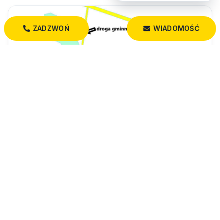
ZADZWOŃ
WIADOMOŚĆ
45 000 PLN
Działka rolna nad rzeką Supraśl – Studzianki
Studzianki
3 493,00 m²