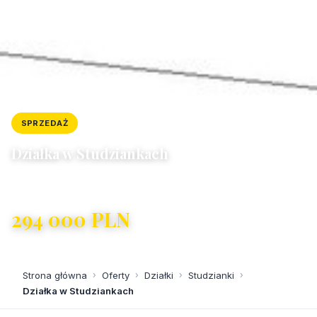
SPRZEDAŻ
DZIAŁKA
ID: 10762/4300/OGS
Działka w Studziankach
Studzianki
294 000 PLN
120 PLN/m²
Strona główna
›
Oferty
›
Działki
›
Studzianki
›
Działka w Studziankach