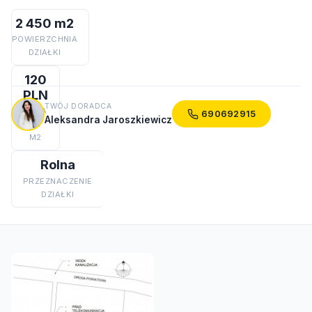
2 450 m2
POWIERZCHNIA
DZIAŁKI
120
PLN
TWÓJ DORADCA
CENA
690692915
Aleksandra Jaroszkiewicz
ZA
M2
Rolna
PRZEZNACZENIE
DZIAŁKI