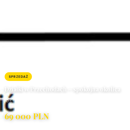
SPRZEDAŻ
DZIAŁKA
ID: 10874/4300/OGS
Działki w Przechodach – spokojna okolica
Przechody
69 000 PLN
19,77 PLN/m²