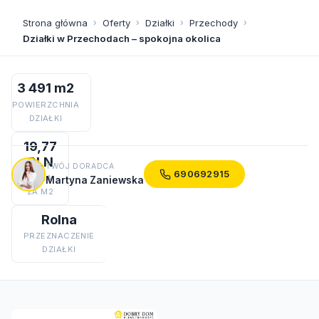
Strona główna
›
Oferty
›
Działki
›
Przechody
›
Działki w Przechodach – spokojna okolica
3 491 m2
POWIERZCHNIA
DZIAŁKI
19,77
PLN
TWÓJ DORADCA
690692915
CENA
Martyna Zaniewska
ZA M2
Rolna
PRZEZNACZENIE
DZIAŁKI