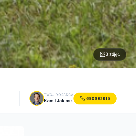
3 zdjęć
TWÓJ DORADCA
690692915
Kamil Jakimik