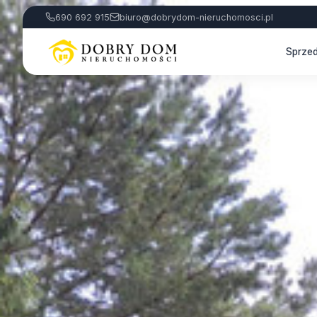
690 692 915
biuro@dobrydom-nieruchomosci.pl
Sprze