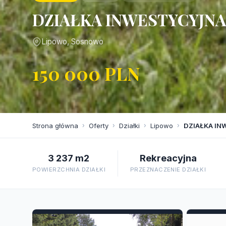
DZIAŁKA INWESTYCYJNA
Lipowo, Sosnowo
150 000 PLN
Strona główna
›
Oferty
›
Działki
›
Lipowo
›
DZIAŁKA IN
3 237 m2
Rekreacyjna
POWIERZCHNIA DZIAŁKI
PRZEZNACZENIE DZIAŁKI