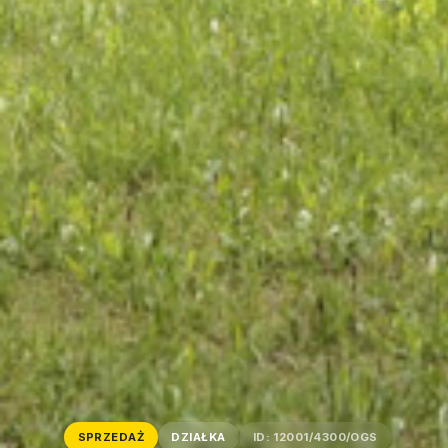
SPRZEDAŻ
DZIAŁKA
ID: 12001/4300/OGS