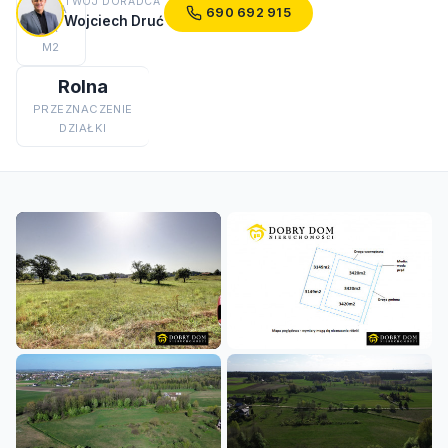
TWÓJ DORADCA
CENA
690 692 915
Wojciech Druć
ZA
M2
Rolna
PRZEZNACZENIE
DZIAŁKI