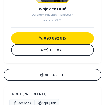
Wojciech Druć
Dyrektor oddziału - Białystok
Licencja: 23725
690 692 915
WYŚLIJ EMAIL
DRUKUJ PDF
UDOSTĘPNIJ OFERTĘ
Facebook
Kopiuj link