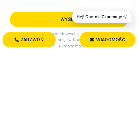
Hej! Chętnie Ci pomogę 🙂
Administratorem danych osobowych jest Dobry Dom
ZADZWOŃ
WIADOMOŚĆ
Nieruchomości z siedzibą przy św. Rocha 5 lok. 202, 15-879
Białystok (“Administrator”), z którym można się skontaktować
przez adres biuro@dobrydom-nieruchomosci.pl…
czytaj więcej
MOZE CIE ROWNIEZ ZAINTERESOWAC
Zobacz wszystkie działki w miejscowości Podleńce
Wszystkie oferty: działki