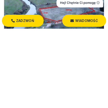
Hej! Chętnie Ci pomogę 🙂
ZADZWOŃ
WIADOMOŚĆ
206 640 PLN
Działka — Ancuty
Ancuty
5 600,00 m²