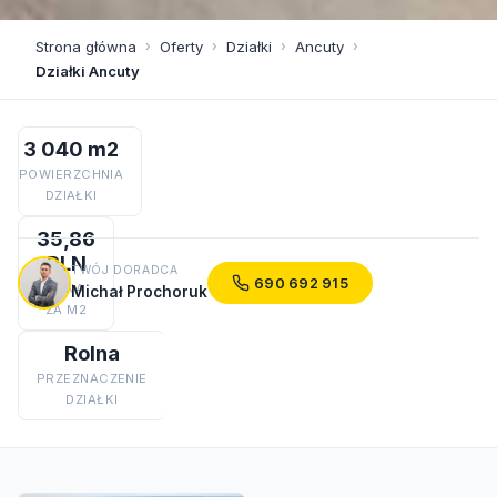
Strona główna
›
Oferty
›
Działki
›
Ancuty
›
Działki Ancuty
3 040 m2
POWIERZCHNIA
DZIAŁKI
35,86
PLN
TWÓJ DORADCA
690 692 915
CENA
Michał Prochoruk
ZA M2
Rolna
PRZEZNACZENIE
DZIAŁKI