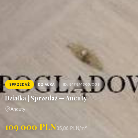
SPRZEDAŻ
DZIAŁKA
ID: 5178/4300/OGS
Działka | Sprzedaż — Ancuty
Ancuty
109 000 PLN
35,86 PLN/m²